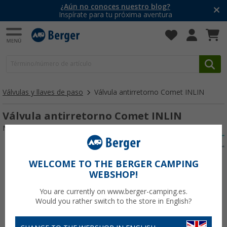
¿Aún no conoces nuestro blog?
Inspírate para tu próxima aventura
Válvulas y llaves de paso
Válvula antirretorno Comet INLIN
Válvula antirretorno Comet INLIN
Nº de artículo 714655
WELCOME TO THE BERGER CAMPING
WEBSHOP!
You are currently on www.berger-camping.es.
Would you rather switch to the store in English?