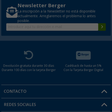
Newsletter Berger
La inscripción a la Newsletter no está disponible
actualmente. Arreglaremos el problema lo antes
posible.
Devolución gratuita durante 30 días
Cashback de hasta un 5%
Durante 100 días con la tarjeta Berger
Con la Tarjeta Berger Digital
CONTACTO
Horario de atención al cliente:
REDES SOCIALES
Lun. - Vier.: 8:00 - 17:00