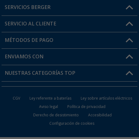
SERVICIOS BERGER
¿Tienes alguna duda?
SERVICIO AL CLIENTE
Conviértete en distribuidor
Mi cuenta
MÉTODOS DE PAGO
FAQ y Contacto
Mi lista de favoritos
Información de envío
ENVIAMOS CON
Tarjeta Berger Digital
Devoluciones
NUESTRAS CATEGORÍAS TOP
¿Dónde está mi pedido?
Accesorios caravanas y autocaravanas
Conviértete en distribuidor
CGV
Ley referente a baterías
Ley sobre artículos eléctricos
Inodoros de Camping
Aviso legal
Política de privacidad
Derecho de desistimiento
Accesibilidad
Muebles de Camping
Configuración de cookies
Neveras Portátiles