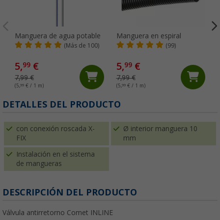
Manguera de agua potable
Manguera en espiral
(Más de 100)
(99)
5,
€
5,
€
99
99
7,99 €
7,99 €
(5,
99
€ / 1 m)
(5,
99
€ / 1 m)
(
DETALLES DEL PRODUCTO
con conexión roscada X-
Ø interior manguera 10
FIX
mm
Instalación en el sistema
de mangueras
DESCRIPCIÓN DEL PRODUCTO
Válvula antirretorno Comet INLINE