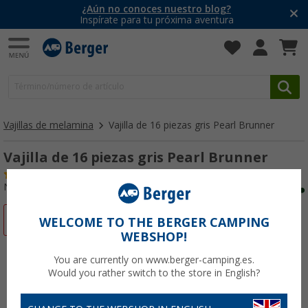
¿Aún no conoces nuestro blog?
Inspírate para tu próxima aventura
Vajillas de melamina
Vajilla de 16 piezas gris Pearl Brunner
Vajilla de 16 piezas gris Pearl Brunner
(1)
Nº de artículo 507139
-24%
WELCOME TO THE BERGER CAMPING
WEBSHOP!
You are currently on www.berger-camping.es.
Would you rather switch to the store in English?