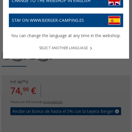
CHANGE TO THE WEBSHOP IN ENGLISH
STAY ON WWW.BERGER-CAMPING.ES
You can change the language at any time in the webshop.
SELECT ANOTHER LANGUAGE
90
PVP
99,
€
74,
€
99
Precios con IVA incluido
envío gratuito
Recibe un bonus de hasta el 5% con la tarjeta Berger