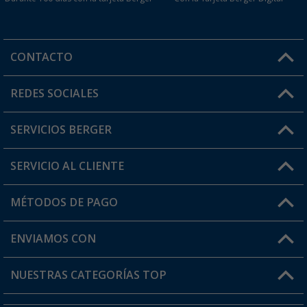
CONTACTO
Horario de atención al cliente:
REDES SOCIALES
Lun. - Vier.: 8:00 - 17:00
SERVICIOS BERGER
¿Tienes alguna duda?
SERVICIO AL CLIENTE
Conviértete en distribuidor
Mi cuenta
MÉTODOS DE PAGO
FAQ y Contacto
Mi lista de favoritos
Información de envío
ENVIAMOS CON
Tarjeta Berger Digital
Devoluciones
NUESTRAS CATEGORÍAS TOP
¿Dónde está mi pedido?