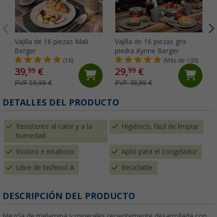
Vajilla de 16 piezas Mali
Vajilla de 16 piezas gris
Berger
piedra Kynne Berger
(16)
(Más de 100)
39,
€
29,
€
99
99
PVP 59,99 €
PVP 49,99 €
DETALLES DEL PRODUCTO
Resistente al calor y a la
Higiénico, fácil de limpiar
humedad
Inoloro e insaboro
Apto para el congelador
Libre de bisfenol A
Reciclable
DESCRIPCIÓN DEL PRODUCTO
Mezcla de melamina y minerales recientemente desarrollada con