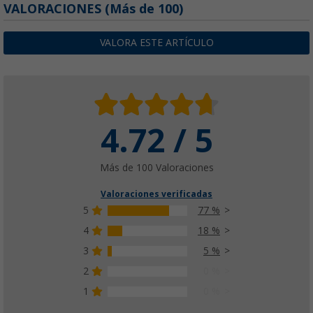
Espejo satelital Maxview con brazo LNB ple
VALORACIONES
(
Más de
100)
(25)
88,
€
99
VALORA ESTE ARTÍCULO
4.72 / 5
Más de 100 Valoraciones
Valoraciones verificadas
5
77 %
4
18 %
3
5 %
2
0 %
1
0 %