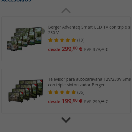
Berger Advanteq Smart LED TV con triple si
230 V
(19)
299,
€
00
desde
PVP
379,
€
00
Televisor para autocaravana 12V/230V Smar
con triple sintonizador Berger
(36)
199,
€
00
desde
PVP
299,
€
00