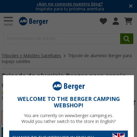
¿Aún no conoces nuestro blog?
Inspírate para tu próxima aventura
Trípodes y Mástiles Satelitales
Trípode de aluminio Berger para
espejo satélite
Trípode de aluminio Berger para espejo
satélite
(
Más de
100)
Nº de artículo 415750
WELCOME TO THE BERGER CAMPING
WEBSHOP!
You are currently on www.berger-camping.es.
-37%
Would you rather switch to the store in English?