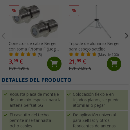
%
%
Conector de cable Berger
Trípode de aluminio Berger
con toma F/toma F (juego
para espejo satélite
de 2)
(5)
(Más de 100)
3,
€
21,
€
99
99
PVP 4,99 €
PVP 34,99 €
DETALLES DEL PRODUCTO
Robusta placa de montaje
Colocación flexible en
de aluminio especial para la
tejados planos, se puede
antena Selfsat 5G
atornillar o pegar
El casquillo del techo
De aplicación universal
permite insertar hasta
para Selfsat y otros
ocho cables
fabricantes de antenas