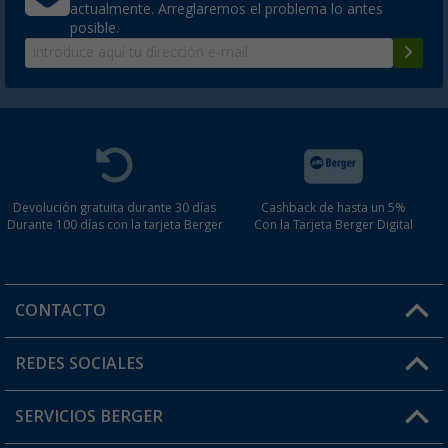
actualmente. Arreglaremos el problema lo antes
posible.
Router de camping Selfsat Snipe 550
(1)
652,
€
00
desde
Devolución gratuita durante 30 días
Cashback de hasta un 5%
Selfsat Snipe Camping Router
Durante 100 días con la tarjeta Berger
Con la Tarjeta Berger Digital
(6)
955,
€
00
desde
CONTACTO
Horario de atención al cliente:
REDES SOCIALES
Lun. - Vier.: 8:00 - 17:00
Selfsat Mobile 5G/4G LTE Router MWR 55
SERVICIOS BERGER
incl. antena de techo 5G
¿Tienes alguna duda?
00