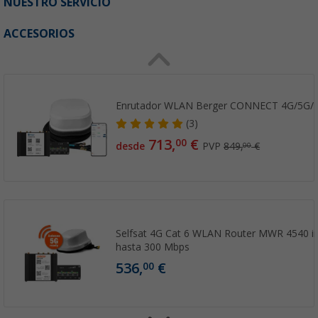
NUESTRO SERVICIO
ACCESORIOS
Enrutador WLAN Berger CONNECT 4G/5G/ 
(3)
713,
€
00
desde
PVP
849,
€
00
Selfsat 4G Cat 6 WLAN Router MWR 4540 in
hasta 300 Mbps
536,
€
00