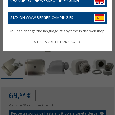
CHANGE TO THE WEBSHOP IN ENGLISH
STAY ON WWW.BERGER-CAMPING.ES
You can change the language at any time in the webshop.
SELECT ANOTHER LANGUAGE
69,
€
99
Precios con IVA incluido
envío gratuito
Recibe un bonus de hasta el 5% con la tarjeta Berger