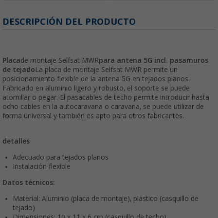
DESCRIPCIÓN DEL PRODUCTO
Placa
de montaje Selfsat MWR
para antena 5G incl. pasamuros
de tejado
La placa de montaje Selfsat MWR permite un
posicionamiento flexible de la antena 5G en tejados planos.
Fabricado en aluminio ligero y robusto, el soporte se puede
atornillar o pegar. El pasacables de techo permite introducir hasta
ocho cables en la autocaravana o caravana, se puede utilizar de
forma universal y también es apto para otros fabricantes.
detalles
Adecuado para tejados planos
Instalación flexible
Datos técnicos:
Material: Aluminio (placa de montaje), plástico (casquillo de
tejado)
Dimensiones: 10 x 11 x 6 cm (casquillo de techo)