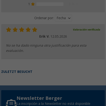
768,
€
00
desde
1
0 %
Fecha
Ordenar por:
Valoración verificada
Selfsat 5G Cat 20 WiFi 6 WLAN Router MWR
Gbps incl. antena 5G
Erik V.
12.05.2026
(1)
No se ha dado ninguna otra justificación para esta
1.301,
€
00
desde
evaluación.
ZULETZT BESUCHT
Selfsat 5G Cat 20 WiFi 6 WLAN Router MWR
Gbps incl. antena panorámica
(2)
1.277,
€
00
desde
Newsletter Berger
La inscripción a la Newsletter no está disponible