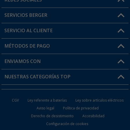
Lun. - Vier.: 8:00 - 17:00
SERVICIOS BERGER
¿Tienes alguna duda?
SERVICIO AL CLIENTE
Conviértete en distribuidor
Mi cuenta
MÉTODOS DE PAGO
FAQ y Contacto
Mi lista de favoritos
Información de envío
ENVIAMOS CON
Tarjeta Berger Digital
Devoluciones
NUESTRAS CATEGORÍAS TOP
¿Dónde está mi pedido?
Accesorios caravanas y autocaravanas
Conviértete en distribuidor
CGV
Ley referente a baterías
Ley sobre artículos eléctricos
Inodoros de Camping
Aviso legal
Política de privacidad
Derecho de desistimiento
Accesibilidad
Muebles de Camping
Configuración de cookies