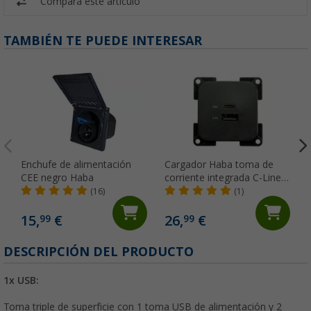
Compara este artículo
TAMBIÉN TE PUEDE INTERESAR
Enchufe de alimentación
Cargador Haba toma de
CEE negro Haba
corriente integrada C-Line
doble USB-A y USB-C 10-24
(16)
(1)
voltios
15,
€
26,
€
99
99
DESCRIPCIÓN DEL PRODUCTO
1x USB:
Toma triple de superficie con 1 toma USB de alimentación y 2