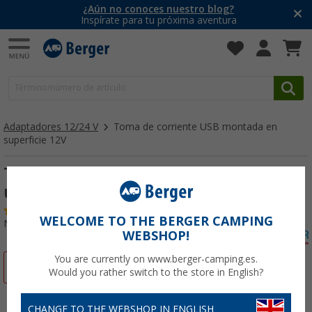
¿Aún no conoces nuestro blog?
Inspírate para tu próxima aventura
Adaptadores 12/24 V
Toma de corriente USB montada en
superficie 12V
Tomas de corriente en superficie y 1 toma
USB de 12V
(11)
WELCOME TO THE BERGER CAMPING
Nº de artículo 263910
WEBSHOP!
You are currently on www.berger-camping.es.
-25%
Would you rather switch to the store in English?
CHANGE TO THE WEBSHOP IN ENGLISH