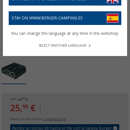
STAY ON WWW.BERGER-CAMPING.ES
You can change the language at any time in the webshop.
SELECT ANOTHER LANGUAGE
99
PVP
34,
€
25,
€
99
Precios con IVA incluido
+ Costes de envío
Recibe un bonus de hasta el 5% con la tarjeta Berger