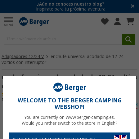
¿Aún no conoces nuestro blog?
Inspírate para tu próxima aventura
Adaptadores 12/24 V
enchufe universal acodado de 12-24
voltios con interruptor
enchufe universal acodado de 12-24 voltios
con interruptor
(7)
Nº de artículo 166080
WELCOME TO THE BERGER CAMPING
WEBSHOP!
You are currently on www.berger-camping.es.
Would you rather switch to the store in English?