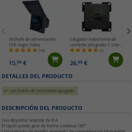
Enchufe de alimentación
Cargador Haba toma de
CEE negro Haba
corriente integrada C-Line
doble USB-A y USB-C 10-24
(16)
(1)
voltios
15,
€
26,
€
99
99
DETALLES DEL PRODUCTO
con botón de encendido/apagado
DESCRIPCIÓN DEL PRODUCTO
Con disyuntor unipolar de 8 A
El tapón puede girar de forma continua 180°
Con contacto de tornillo, manguito de compensación bloqueable