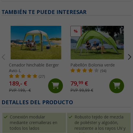
TAMBIÉN TE PUEDE INTERESAR
%
Cenador hinchable Berger
Pabellón Bolonia verde
Avio-L
(94)
(27)
189,- €
79,
€
99
PVP 199,- €
PVP 99,99 €
(
DETALLES DEL PRODUCTO
Conexión modular
Robusto tejido de mezcla
mediante cremalleras en
de poliéster y algodón,
todos los lados
resistente a los rayos UV y