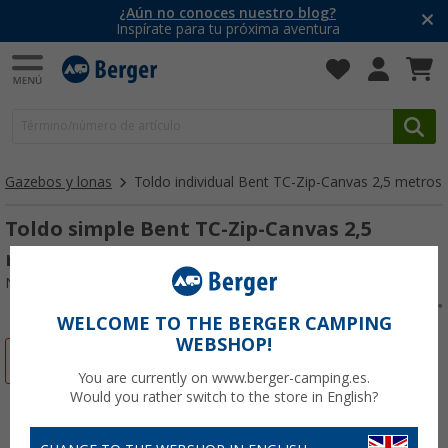
¿Aún no conoces nuestro blog?
Inspírate para tu próxima aventura
Gazebos y lonas
Toldo individual Bent TC-Zip-Canvas 2,5 metros
Toldo simple Bent TC-Zip-Canvas 2,5
metros java
Nº de artículo 408656
WELCOME TO THE BERGER CAMPING
WEBSHOP!
-13%
You are currently on www.berger-camping.es.
Would you rather switch to the store in English?