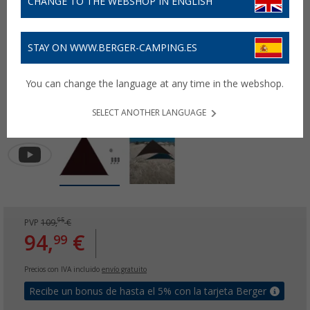
CHANGE TO THE WEBSHOP IN ENGLISH
STAY ON WWW.BERGER-CAMPING.ES
You can change the language at any time in the webshop.
SELECT ANOTHER LANGUAGE
95
PVP
109,
€
94,
€
99
Precios con IVA incluido
envío gratuito
Recibe un bonus de hasta el 5% con la tarjeta Berger