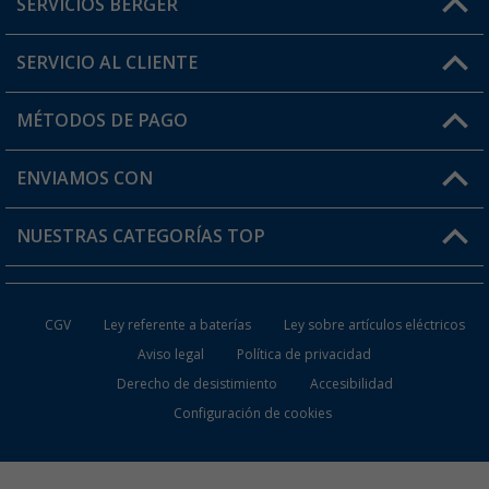
SERVICIOS BERGER
¿Tienes alguna duda?
SERVICIO AL CLIENTE
Conviértete en distribuidor
Mi cuenta
MÉTODOS DE PAGO
FAQ y Contacto
Mi lista de favoritos
Información de envío
ENVIAMOS CON
Tarjeta Berger Digital
Devoluciones
NUESTRAS CATEGORÍAS TOP
¿Dónde está mi pedido?
Accesorios caravanas y autocaravanas
Conviértete en distribuidor
CGV
Ley referente a baterías
Ley sobre artículos eléctricos
Inodoros de Camping
Aviso legal
Política de privacidad
Derecho de desistimiento
Accesibilidad
Muebles de Camping
Configuración de cookies
Neveras Portátiles
Aires Acondicionados