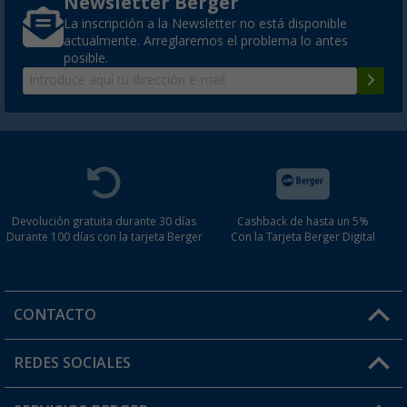
Newsletter Berger
La inscripción a la Newsletter no está disponible
actualmente. Arreglaremos el problema lo antes
posible.
Devolución gratuita durante 30 días
Cashback de hasta un 5%
Durante 100 días con la tarjeta Berger
Con la Tarjeta Berger Digital
CONTACTO
Horario de atención al cliente:
REDES SOCIALES
Lun. - Vier.: 8:00 - 17:00