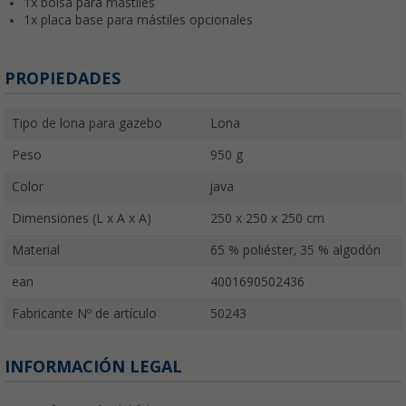
1x bolsa para mástiles
1x placa base para mástiles opcionales
PROPIEDADES
Tipo de lona para gazebo
Lona
Peso
950 g
Color
java
Dimensiones (L x A x A)
250 x 250 x 250 cm
Material
65 % poliéster, 35 % algodón
ean
4001690502436
Fabricante Nº de artículo
50243
INFORMACIÓN LEGAL