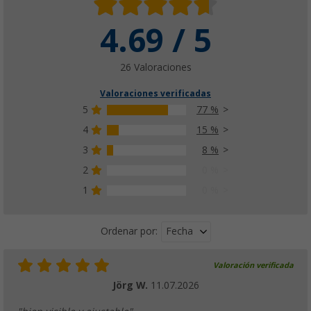
4.69 / 5
Adaptador de toldo universal para vehículo
(1)
67,
€
99
26 Valoraciones
PVP
89,
€
95
Valoraciones verificadas
5
77 %
4
15 %
3
8 %
2
0 %
1
0 %
Fecha
Ordenar por:
Valoración verificada
Jörg W.
11.07.2026