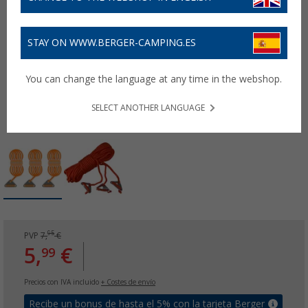
STAY ON WWW.BERGER-CAMPING.ES
You can change the language at any time in the webshop.
SELECT ANOTHER LANGUAGE
95
PVP
7,
€
5,
€
99
Precios con IVA incluido
+ Costes de envío
Recibe un bonus de hasta el 5% con la tarjeta Berger