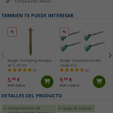
Compara este artículo
TAMBIÉN TE PUEDE INTERESAR
%
%
Berger StrongPeg Arenque
Berger TerraGlow tornillo
en T, 30 cm
clavija K15
(3)
(2)
5,
€
9,
€
99
99
PVP 7,99 €
PVP 14,99 €
DETALLES DEL PRODUCTO
Incluye tensores de
Juego de 3 piezas
aluminio de tres agujeros