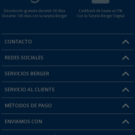
Devolución gratuita durante 30 días
Cashback de hasta un 5%
Durante 100 días con la tarjeta Berger
Con la Tarjeta Berger Digital
CONTACTO
Horario de atención al cliente:
REDES SOCIALES
Lun. - Vier.: 8:00 - 17:00
SERVICIOS BERGER
¿Tienes alguna duda?
SERVICIO AL CLIENTE
Conviértete en distribuidor
Mi cuenta
MÉTODOS DE PAGO
FAQ y Contacto
Mi lista de favoritos
Información de envío
ENVIAMOS CON
Tarjeta Berger Digital
Devoluciones