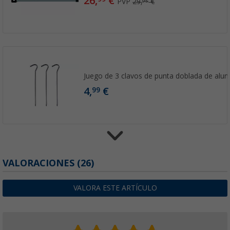
26,
€
PVP
29,
€
95
Juego de 3 clavos de punta doblada de alum
4,
€
99
Juego de 3 picas de madera curvada con ani
VALORACIONES
(26)
Bent
(1)
VALORA ESTE ARTÍCULO
8,
€
99