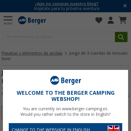
¿Aún no conoces nuestro blog?
Inspírate para tu próxima aventura
Piquetas y elementos de anclaje
Juego de 3 cuerdas de tensado
Bent
Juego de 3 cuerdas de tensado naranja
Bent
(26)
WELCOME TO THE BERGER CAMPING
Nº de artículo 306660
WEBSHOP!
You are currently on www.berger-camping.es.
-24%
Would you rather switch to the store in English?
CHANGE TO THE WEBSHOP IN ENGLISH