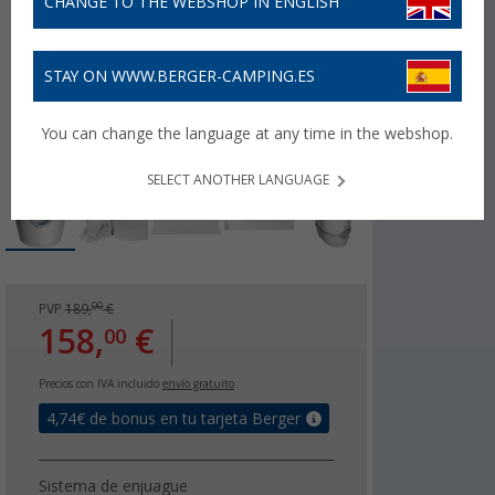
CHANGE TO THE WEBSHOP IN ENGLISH
STAY ON WWW.BERGER-CAMPING.ES
You can change the language at any time in the webshop.
SELECT ANOTHER LANGUAGE
00
PVP
189,
€
158,
€
00
Precios con IVA incluido
envío gratuito
4,74
€ de bonus en tu tarjeta Berger
Sistema de enjuague