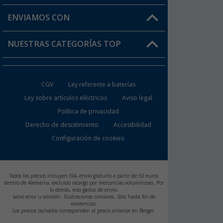
Mi lista de favoritos
Información de envío
ENVIAMOS CON
Tarjeta Berger Digital
Devoluciones
NUESTRAS CATEGORÍAS TOP
¿Dónde está mi pedido?
Accesorios caravanas y autocaravanas
Conviértete en distribuidor
CGV
Ley referente a baterías
Inodoros de Camping
Ley sobre artículos eléctricos
Aviso legal
Política de privacidad
Muebles de Camping
Derecho de desistimiento
Accesibilidad
Neveras Portátiles
Configuración de cookies
Aires Acondicionados
Todos los precios incluyen IVA, envío gratuito a partir de 50 euros
Baterías de Camping
dentro de Alemania, excluido recargo por mercancías voluminosas. Por
lo demás, más gastos de envío.
salvo error u omisión. Ilustraciones similares. Sólo hasta fin de
existencias.
Los precios tachados corresponden al precio anterior en Berger.