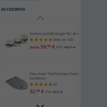
ACCESORIOS
Inodoro portátil Berger WC de camping
(
Más de
100)
59,
€
99
desde
PVP
109,
€
00
Placa base Thetford para Porta Potti
Excellence
(6)
32,
€
99
PVP
39,
€
95