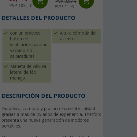
PVP 3,99 €
PVP 17,99 €
PVP 109,- €
(0,
75
€ / 1 ST)
(0,
63
€ / 1 ST)
DETALLES DEL PRODUCTO
con un práctico
Altura cómoda del
botón de
asiento
ventilación para un
vaciado sin
salpicaduras
Maneta de válvula
lateral de fácil
manejo
DESCRIPCIÓN DEL PRODUCTO
Duradero, cómodo y práctico
Excelente calidad
gracias a más de 35 años de experiencia. Thetford
presenta una nueva generación de inodoros
portátiles.