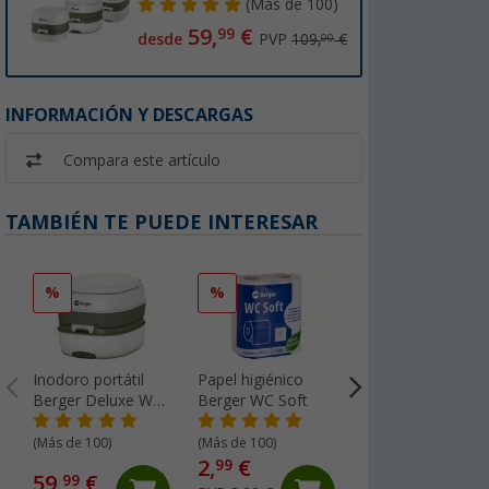
(
Más de
100)
59,
€
99
desde
PVP
109,
€
00
INFORMACIÓN Y DESCARGAS
Compara este artículo
TAMBIÉN TE PUEDE INTERESAR
%
%
%
Inodoro portátil
Papel higiénico
Berger Fresh Blu
Berger Deluxe WC
Berger WC Soft
Sachets aditivo
de camping
sanitario 15
(98
pastillas
(Más de 100)
(Más de 100)
2,
€
9,
€
99
49
59,
€
99