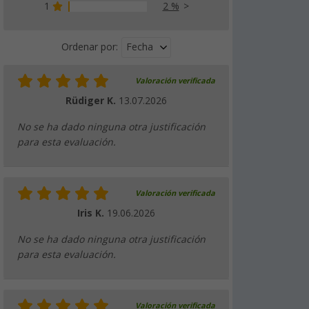
1
2 %
9,
€
99
desde
Fecha
Ordenar por:
Valoración verificada
Manguera de descarga de Thetford Porta
Potti con boquilla
Rüdiger K.
13.07.2026
(3)
No se ha dado ninguna otra justificación
15,
€
99
PVP
16,
€
47
para esta evaluación.
Valoración verificada
Toallitas húmedas Yachticon
Iris K.
19.06.2026
(37)
No se ha dado ninguna otra justificación
4,
€
99
PVP
5,
€
50
para esta evaluación.
Valoración verificada