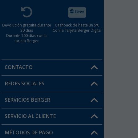
Devolución gratuita durante
Cashback de hasta un 5%
30 días
Con la Tarjeta Berger Digital
Durante 100 días con la
tarjeta Berger
CONTACTO
Horario de atención al cliente:
REDES SOCIALES
Lun. - Vier.: 8:00 - 17:00
SERVICIOS BERGER
¿Tienes alguna duda?
SERVICIO AL CLIENTE
Conviértete en distribuidor
Mi cuenta
MÉTODOS DE PAGO
FAQ y Contacto