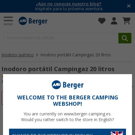
¿Aún no conoces nuestro blog?
Inspírate para tu próxima aventura
Inodoro químico
Inodoro portátil Campingaz 20 litros
Inodoro portátil Campingaz 20 litros
(3)
Nº de artículo 748590
WELCOME TO THE BERGER CAMPING
-22%
WEBSHOP!
You are currently on www.berger-camping.es.
Would you rather switch to the store in English?