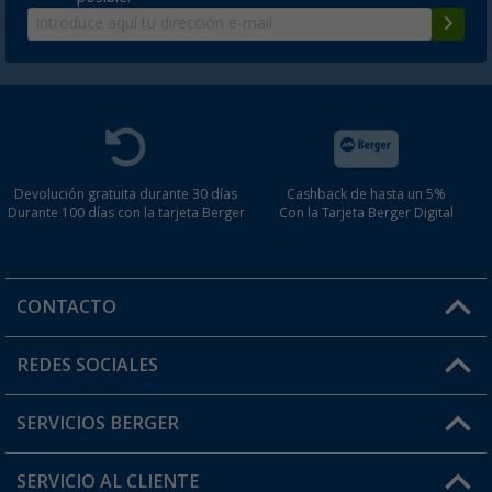
Devolución gratuita durante 30 días
Cashback de hasta un 5%
Durante 100 días con la tarjeta Berger
Con la Tarjeta Berger Digital
CONTACTO
Horario de atención al cliente:
REDES SOCIALES
Lun. - Vier.: 8:00 - 17:00
SERVICIOS BERGER
¿Tienes alguna duda?
SERVICIO AL CLIENTE
Conviértete en distribuidor