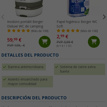
Inodoro portátil Berger
Papel higiénico Berger WC
Deluxe WC de camping
Soft
(Más de 100)
(Más de 100)
2,
€
99
59,
€
99
PVP 3,99 €
PVP 109,- €
(0,
75
€ / 1 ST)
(
DETALLES DEL PRODUCTO
Barrera antimicrobiana
Sistema de cierre extra
fuerte
Asiento ensanchado para
mayor comodidad
DESCRIPCIÓN DEL PRODUCTO