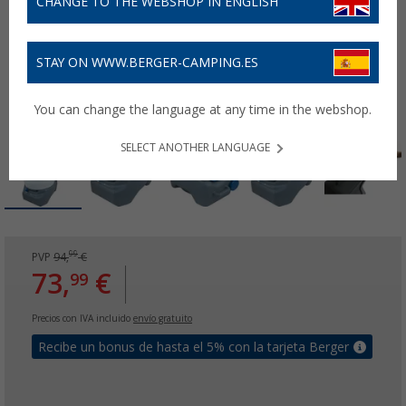
CHANGE TO THE WEBSHOP IN ENGLISH
STAY ON WWW.BERGER-CAMPING.ES
You can change the language at any time in the webshop.
SELECT ANOTHER LANGUAGE
99
PVP
94,
€
73,
€
99
Precios con IVA incluido
envío gratuito
Recibe un bonus de hasta el 5% con la tarjeta Berger