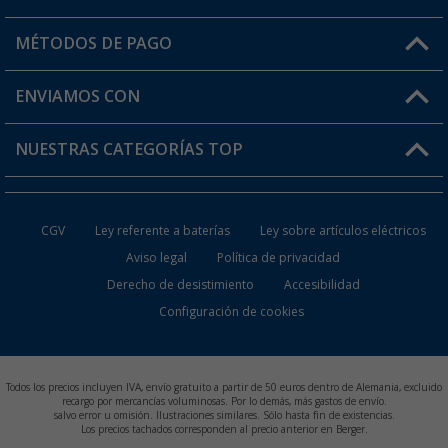
Mi cuenta
MÉTODOS DE PAGO
FAQ y Contacto
Mi lista de favoritos
Información de envío
ENVIAMOS CON
Tarjeta Berger Digital
Devoluciones
NUESTRAS CATEGORÍAS TOP
¿Dónde está mi pedido?
Accesorios caravanas y autocaravanas
Conviértete en distribuidor
CGV
Ley referente a baterías
Ley sobre artículos eléctricos
Inodoros de Camping
Aviso legal
Política de privacidad
Derecho de desistimiento
Accesibilidad
Muebles de Camping
Configuración de cookies
Neveras Portátiles
Aires Acondicionados
Todos los precios incluyen IVA, envío gratuito a partir de 50 euros dentro de Alemania, excluido
recargo por mercancías voluminosas. Por lo demás, más gastos de envío.
salvo error u omisión. Ilustraciones similares. Sólo hasta fin de existencias.
Baterías de Camping
Los precios tachados corresponden al precio anterior en Berger.