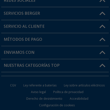
REDES SOCIALES
Lun. - Vier.: 8:00 - 17:00
SERVICIOS BERGER
¿Tienes alguna duda?
SERVICIO AL CLIENTE
Conviértete en distribuidor
Mi cuenta
MÉTODOS DE PAGO
FAQ y Contacto
Mi lista de favoritos
Información de envío
ENVIAMOS CON
Tarjeta Berger Digital
Devoluciones
NUESTRAS CATEGORÍAS TOP
¿Dónde está mi pedido?
Accesorios caravanas y autocaravanas
Conviértete en distribuidor
CGV
Ley referente a baterías
Ley sobre artículos eléctricos
Inodoros de Camping
Aviso legal
Política de privacidad
Derecho de desistimiento
Accesibilidad
Muebles de Camping
Configuración de cookies