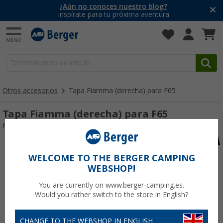
¿Aún no conoces nuestro blog?
Inspírate para tu próxima aventura
Otros accesorios
Tapa Fiamma (derecha) para F65
Tapa Fiamma (derecha) para F65
Nº de artículo 103583
WELCOME TO THE BERGER CAMPING
WEBSHOP!
You are currently on www.berger-camping.es.
Would you rather switch to the store in English?
CHANGE TO THE WEBSHOP IN ENGLISH