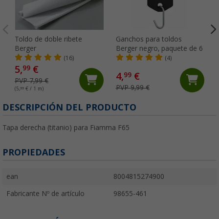
Toldo de doble ribete
Ganchos para toldos
Berger
Berger negro, paquete de 6
(16)
(4)
5,
€
99
4,
€
99
PVP 7,99 €
PVP 9,99 €
(5,
99
€ / 1 m)
DESCRIPCIÓN DEL PRODUCTO
Tapa derecha (titanio) para Fiamma F65
PROPIEDADES
ean
8004815274900
Fabricante Nº de artículo
98655-461