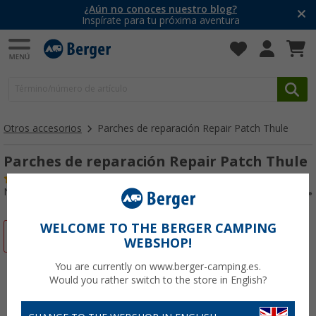
¿Aún no conoces nuestro blog?
Inspírate para tu próxima aventura
Otros accesorios
Parches de reparación Repair Patch Thule
Parches de reparación Repair Patch Thule
(14)
Nº de artículo 107150
WELCOME TO THE BERGER CAMPING
-4%
WEBSHOP!
You are currently on www.berger-camping.es.
Would you rather switch to the store in English?