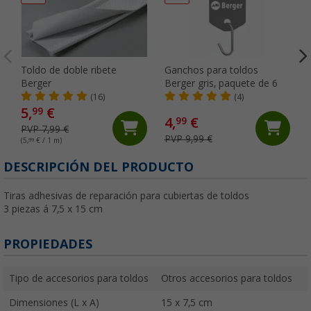
Toldo de doble ribete
Ganchos para toldos
Berger
Berger gris, paquete de 6
(16)
(4)
5,
€
99
4,
€
99
PVP 7,99 €
PVP 9,99 €
(5,
99
€ / 1 m)
DESCRIPCIÓN DEL PRODUCTO
Tiras adhesivas de reparación para cubiertas de toldos
3 piezas á 7,5 x 15 cm
PROPIEDADES
Tipo de accesorios para toldos
Otros accesorios para toldos
Dimensiones (L x A)
15 x 7,5 cm