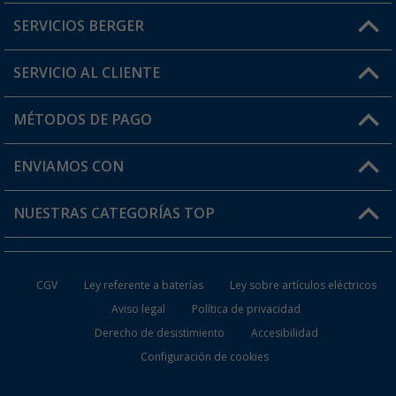
SERVICIOS BERGER
¿Tienes alguna duda?
SERVICIO AL CLIENTE
Conviértete en distribuidor
Mi cuenta
MÉTODOS DE PAGO
FAQ y Contacto
Mi lista de favoritos
Información de envío
ENVIAMOS CON
Tarjeta Berger Digital
Devoluciones
NUESTRAS CATEGORÍAS TOP
¿Dónde está mi pedido?
Accesorios caravanas y autocaravanas
Conviértete en distribuidor
CGV
Ley referente a baterías
Ley sobre artículos eléctricos
Inodoros de Camping
Aviso legal
Política de privacidad
Derecho de desistimiento
Accesibilidad
Muebles de Camping
Configuración de cookies
Neveras Portátiles