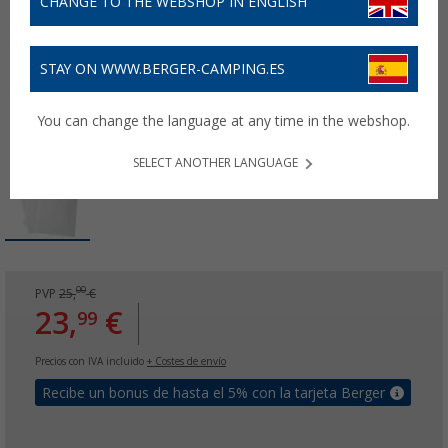
CHANGE TO THE WEBSHOP IN ENGLISH
STAY ON WWW.BERGER-CAMPING.ES
You can change the language at any time in the webshop.
SELECT ANOTHER LANGUAGE
00
PVP
25,
€
23,
€
99
Precios con IVA incluido
+ Costes de envío
Recibe un bonus de hasta el 5% con la tarjeta Berger