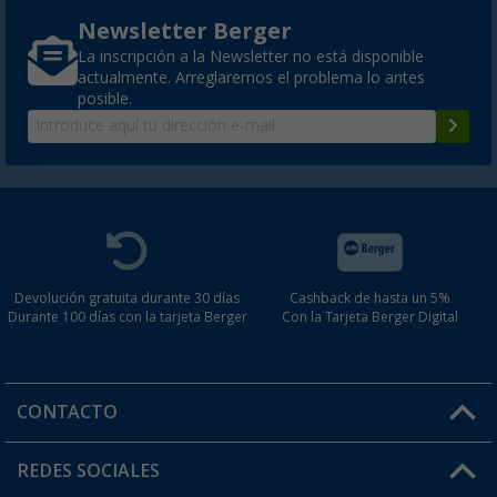
Newsletter Berger
La inscripción a la Newsletter no está disponible
actualmente. Arreglaremos el problema lo antes
posible.
Devolución gratuita durante 30 días
Cashback de hasta un 5%
Durante 100 días con la tarjeta Berger
Con la Tarjeta Berger Digital
CONTACTO
Horario de atención al cliente:
REDES SOCIALES
Lun. - Vier.: 8:00 - 17:00