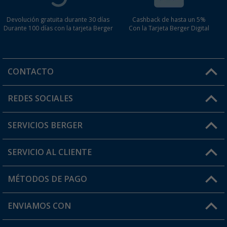
Devolución gratuita durante 30 días
Cashback de hasta un 5%
Durante 100 días con la tarjeta Berger
Con la Tarjeta Berger Digital
CONTACTO
Horario de atención al cliente:
REDES SOCIALES
Lun. - Vier.: 8:00 - 17:00
SERVICIOS BERGER
¿Tienes alguna duda?
SERVICIO AL CLIENTE
Conviértete en distribuidor
Mi cuenta
MÉTODOS DE PAGO
FAQ y Contacto
Mi lista de favoritos
Información de envío
ENVIAMOS CON
Tarjeta Berger Digital
Devoluciones