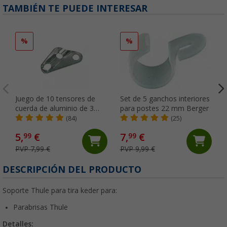
TAMBIÉN TE PUEDE INTERESAR
%
%
Juego de 10 tensores de
Set de 5 ganchos interiores
cuerda de aluminio de 3
para postes 22 mm Berger
orificios 5,3 mm Berger
(84)
(25)
5,
€
7,
€
99
99
PVP 7,99 €
PVP 9,99 €
DESCRIPCIÓN DEL PRODUCTO
Soporte Thule para tira keder para:
Parabrisas Thule
Detalles: