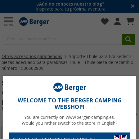
¿Aún no conoces nuestro blog?
Inspírate para tu próxima aventura
Otros accesorios para tiendas
Soporte Thule para tira keder 2
piezas adecuado para parabrisas Thule - Thule pieza de recambio
número 1500602809
Soporte Thule para tira keder 2 piezas
adecuado para parabrisas Thule - Thule
WELCOME TO THE BERGER CAMPING
pieza de recambio número 1500602809
WEBSHOP!
Nº de artículo 117619
You are currently on www.berger-camping.es.
Would you rather switch to the store in English?
-7%