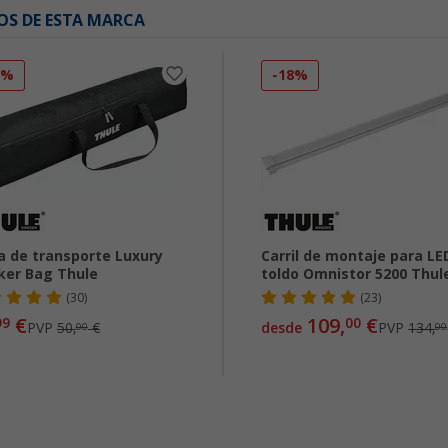
OS DE ESTA MARCA
8%
-18%
a de transporte Luxury
Carril de montaje para LE
ker Bag Thule
toldo Omnistor 5200 Thul
(30)
(23)
€
109,
€
99
00
PVP
50,
€
desde
PVP
134,
00
00