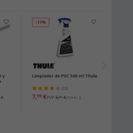
-11%
-13
D y
Limpiador de PVC 500 ml Thule
Mando
e
RainT
(22)
7,
€
38,
99
99
€
PVP
9,
€
00
(15,
98
€ / l)