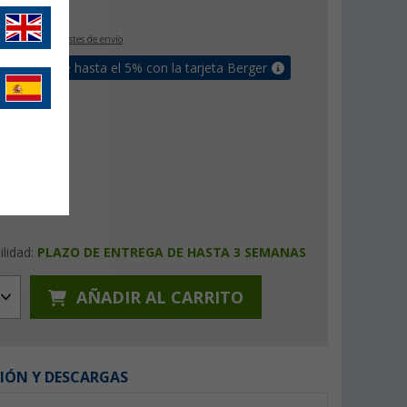
€
9
IVA incluido
+ Costes de envío
un bonus de hasta el 5% con la tarjeta Berger
ilidad:
PLAZO DE ENTREGA DE HASTA 3 SEMANAS
AÑADIR AL CARRITO
IÓN Y DESCARGAS