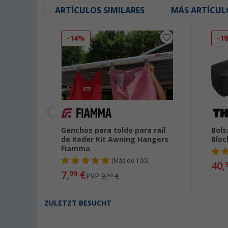
ARTÍCULOS SIMILARES
MÁS ARTÍCUL
-14%
-1
oldos
Ganchos para toldo para raíl
Bols
de Keder Kit Awning Hangers
Bloc
02
Fiamma
(
Más de
100)
40,
7,
€
99
PVP
9,
€
30
ZULETZT BESUCHT