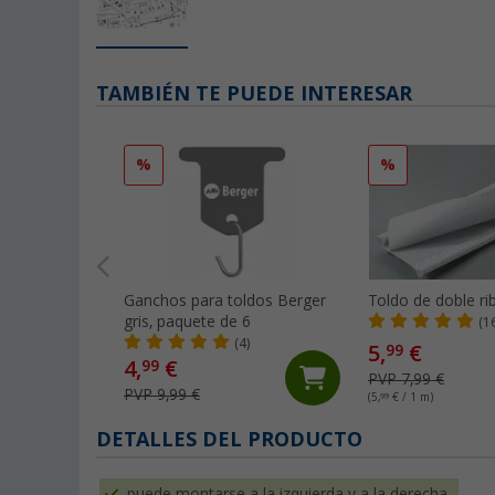
TAMBIÉN TE PUEDE INTERESAR
%
%
Ganchos para toldos Berger
Toldo de doble ri
gris, paquete de 6
(1
(4)
5,
€
99
4,
€
99
PVP 7,99 €
PVP 9,99 €
(5,
99
€ / 1 m)
DETALLES DEL PRODUCTO
puede montarse a la izquierda y a la derecha