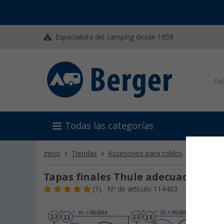
Especialista del camping desde 1958
Todas las categorías
Inicio
Tiendas
Accesorios para toldos
Otros ac
Tapas finales Thule adecuadas par
(1)
Nº de artículo 114403