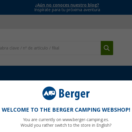
¿Aún no conoces nuestro blog?
Inspírate para tu próxima aventura
cesorios
Tapas finales Thule adecuadas para Omnistor 9200
a Omnistor 9200
WELCOME TO THE BERGER CAMPING WEBSHOP!
You are currently on www.berger-camping.es.
Would you rather switch to the store in English?