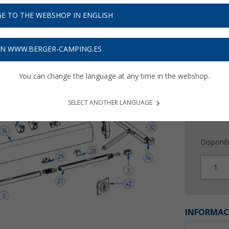
29,
9
E TO THE WEBSHOP IN ENGLISH
Precios con 
Recibe 
ON WWW.BERGER-CAMPING.ES
You can change the language at any time in the webshop.
SELECT ANOTHER LANGUAGE
Disponib
1
INFORMAC