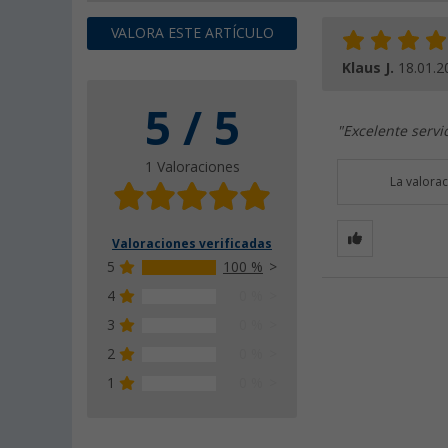
VALORA ESTE ARTÍCULO
Klaus J.
18.01.2
5 / 5
"Excelente servi
1 Valoraciones
La valora
Valoraciones verificadas
5
100 %
4
0 %
3
0 %
2
0 %
1
0 %