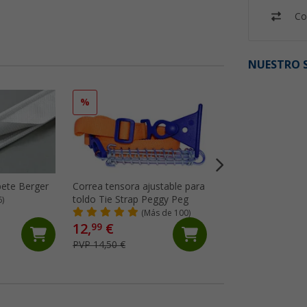
Co
NUESTRO S
%
%
bete Berger
Correa tensora ajustable para
Barra de tensión 
toldo Tie Strap Peggy Peg
Omnistor 5200, 49
6)
5002 Tension Raft
(Más de 100)
(98)
12,
€
46,
€
99
99
PVP 14,50 €
PVP 65,- €