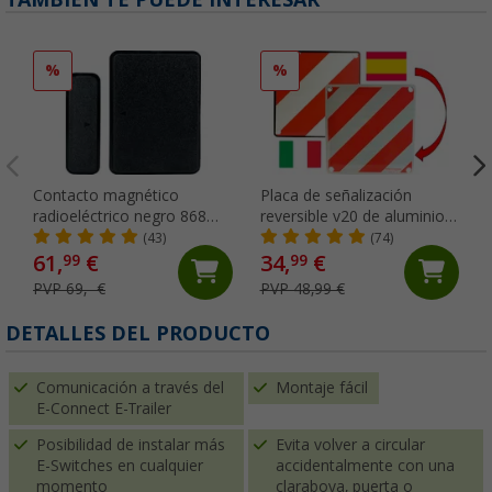
%
%
Contacto magnético
Placa de señalización
radioeléctrico negro 868
reversible v20 de aluminio 2
Mhz Thitronik
en 1 para Italia y España 50
(43)
(74)
x 50 cm IWH
61,
€
34,
€
99
99
PVP 69,- €
PVP 48,99 €
DETALLES DEL PRODUCTO
Comunicación a través del
Montaje fácil
E-Connect E-Trailer
Posibilidad de instalar más
Evita volver a circular
E-Switches en cualquier
accidentalmente con una
momento
claraboya, puerta o