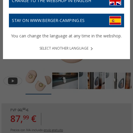
CHANGE TO THE WEBSHOP IN ENGLISH
STAY ON WWW.BERGER-CAMPING.ES
You can change the language at any time in the webshop.
SELECT ANOTHER LANGUAGE
00
PVP
90,
€
87,
€
99
Precios con IVA incluido
envío gratuito