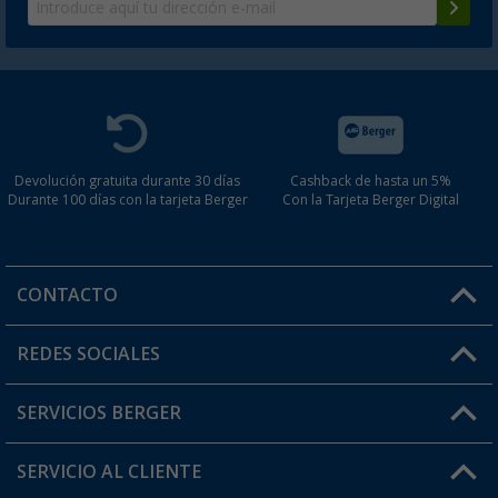
124,
€
00
PVP
130,
€
00
Devolución gratuita durante 30 días
Cashback de hasta un 5%
Durante 100 días con la tarjeta Berger
Con la Tarjeta Berger Digital
CONTACTO
Horario de atención al cliente:
REDES SOCIALES
Lun. - Vier.: 8:00 - 17:00
SERVICIOS BERGER
¿Tienes alguna duda?
SERVICIO AL CLIENTE
Conviértete en distribuidor