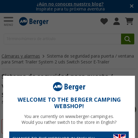
¿Aún no conoces nuestro blog?
Inspírate para tu próxima aventura
Cámaras y alarmas
Sistema de seguridad para puerta / ventana
para Smart Trailer System 2 uds Switch Sesor E-Trailer
Sistema de seguridad para puerta /
ventana para Smart Trailer System 2 uds
Switch Sesor E-Trailer
WELCOME TO THE BERGER CAMPING
Nº de artículo 341740
WEBSHOP!
You are currently on www.berger-camping.es.
Would you rather switch to the store in English?
-2%