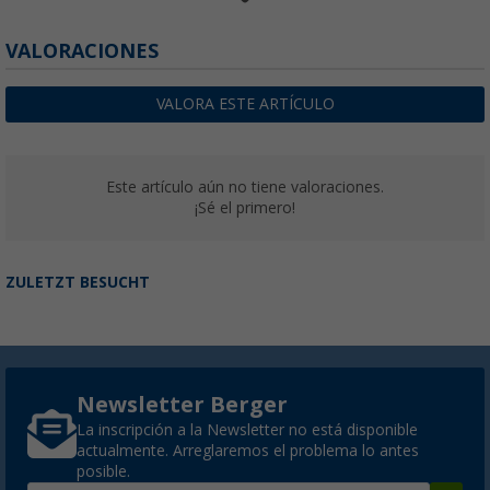
Sensor de carga de apoyo E-Trailer E-Load p
VALORACIONES
System con rueda de apoyo
(3)
VALORA ESTE ARTÍCULO
281,
€
00
PVP
290,
€
00
Este artículo aún no tiene valoraciones.
¡Sé el primero!
Sensor de temperatura E-Trailer para Smart
(5)
ZULETZT BESUCHT
60,
€
99
Newsletter Berger
Sensor de nivel para depósito de agua E-Tra
La inscripción a la Newsletter no está disponible
Trailer System
actualmente. Arreglaremos el problema lo antes
(3)
posible.