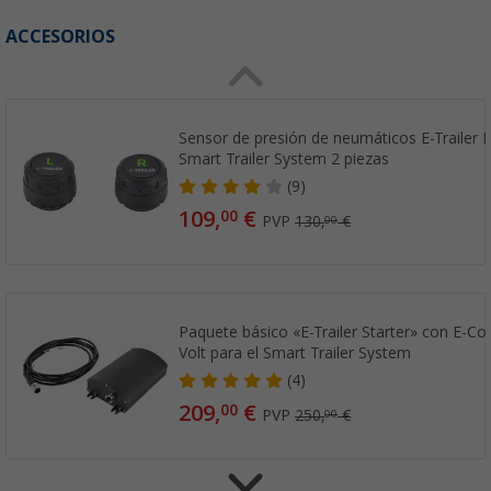
ACCESORIOS
Sensor de presión de neumáticos E-Trailer 
Smart Trailer System 2 piezas
(9)
109,
€
00
PVP
130,
€
00
Paquete básico «E-Trailer Starter» con E-Con
Volt para el Smart Trailer System
(4)
209,
€
00
PVP
250,
€
00