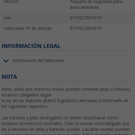
Versión
Paquete de seguridad para
autocaravanas
ean
8719327054574
Fabricante Nº de artículo
8719327054574
INFORMACIÓN LEGAL
Información del fabricante
NOTA
Aviso: dado que nuestros envíos pueden contener pilas o baterías,
estamos obligados según
la ley de las Baterías (BattG; legislación alemana) a informarle de
los siguientes aspectos:
Las baterías y pilas recargables no deben desecharse como
residuos domésticos normales. Todo el mundo está obligado por
ley a devolver las pilas y baterías usadas. Las pilas usadas pueden
contener sustancias nocivas que pueden dañar el medio ambiente