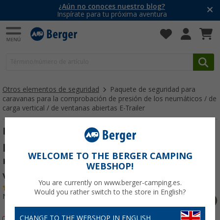
¿Aún no conoces nuestro blog?
Inspírate para tu próxima aventura
Otros elementos de seguridad
Paquete de seguridad para
caravanas para la comprobación de presión de los neumáticos / de
carga vertical / de ventanas abiertas E-Trailer
Paquete de seguridad para caravanas
para la comprobación de presión de los
WELCOME TO THE BERGER CAMPING
neumáticos / de carga vertical / de
WEBSHOP!
ventanas abiertas E-Trailer
You are currently on www.berger-camping.es.
(1)
Would you rather switch to the store in English?
Nº de artículo 463305
CHANGE TO THE WEBSHOP IN ENGLISH