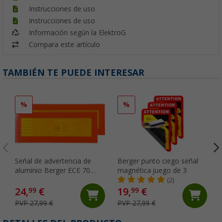
Instrucciones de uso
Instrucciones de uso
Información según la ElektroG
Compara este artículo
TAMBIÉN TE PUEDE INTERESAR
%
%
Señal de advertencia de
Berger punto ciego señal
aluminio Berger ECE 70
magnética juego de 3
juego de 2
(2)
24,
€
19,
€
99
99
PVP 27,99 €
PVP 27,99 €