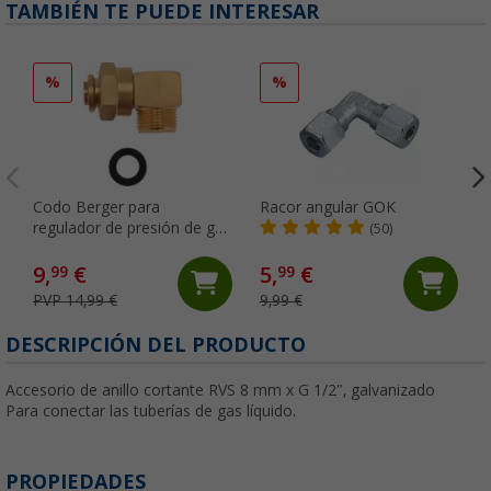
TAMBIÉN TE PUEDE INTERESAR
%
%
Codo Berger para
Racor angular GOK
regulador de presión de gas
(50)
90° AG M20 x 1,5 - M20 x
1,5 ÜM
9,
€
5,
€
99
99
PVP 14,99 €
9,99 €
(
DESCRIPCIÓN DEL PRODUCTO
Accesorio de anillo cortante RVS 8 mm x G 1/2", galvanizado
Para conectar las tuberías de gas líquido.
PROPIEDADES