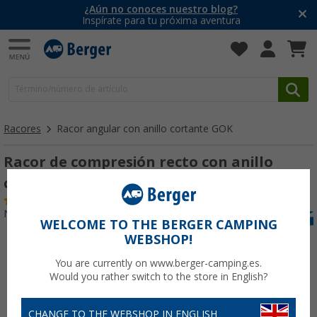
¿Aún no conoces nuestro blog?
Inspírate para tu próxima aventura
Racores
Racor angular con anillo cortante GOK
Racor de compresión recto con anillo
cortante GOK
(11)
Nº de artículo 167530
WELCOME TO THE BERGER CAMPING
WEBSHOP!
You are currently on www.berger-camping.es.
Would you rather switch to the store in English?
CHANGE TO THE WEBSHOP IN ENGLISH