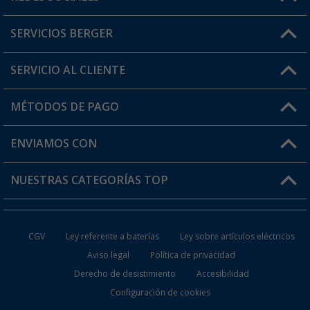
Lun. - Vier.: 8:00 - 17:00
SERVICIOS BERGER
¿Tienes alguna duda?
SERVICIO AL CLIENTE
Conviértete en distribuidor
Mi cuenta
MÉTODOS DE PAGO
FAQ y Contacto
Mi lista de favoritos
Información de envío
ENVIAMOS CON
Tarjeta Berger Digital
Devoluciones
NUESTRAS CATEGORÍAS TOP
¿Dónde está mi pedido?
Accesorios caravanas y autocaravanas
Conviértete en distribuidor
CGV
Ley referente a baterías
Ley sobre artículos eléctricos
Inodoros de Camping
Aviso legal
Política de privacidad
Derecho de desistimiento
Accesibilidad
Muebles de Camping
Configuración de cookies
Neveras Portátiles