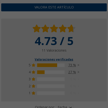
VALORA ESTE ARTÍCULO
4.73 / 5
11 Valoraciones
Valoraciones verificadas
5
73 %
4
27 %
3
0 %
2
0 %
1
0 %
Fecha
Ordenar por: