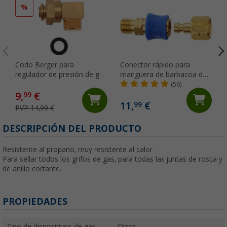
%
Codo Berger para
Conector rápido para
regulador de presión de gas
manguera de barbacoa de
90° AG M20 x 1,5 - M20 x
gas recto Quick Release
(56)
1,5 ÜM
Cadac
9,
€
99
11,
€
99
PVP 14,99 €
DESCRIPCIÓN DEL PRODUCTO
Resistente al propano, muy resistente al calor
Para sellar todos los grifos de gas, para todas las juntas de rosca y
de anillo cortante.
PROPIEDADES
Tipo de dispositivos de gas
Otros