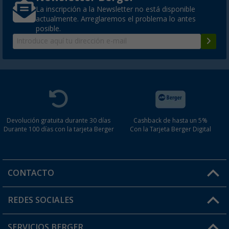
La inscripción a la Newsletter no está disponible
actualmente. Arreglaremos el problema lo antes
posible.
Devolución gratuita durante 30 días
Cashback de hasta un 5%
Durante 100 días con la tarjeta Berger
Con la Tarjeta Berger Digital
CONTACTO
Horario de atención al cliente:
REDES SOCIALES
Lun. - Vier.: 8:00 - 17:00
SERVICIOS BERGER