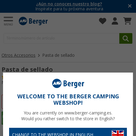
¿Aún no conoces nuestro blog?
Inspírate para tu próxima aventura
Otros Accesorios
Pasta de sellado
Pasta de sellado
(33)
Nº de artículo 101590
WELCOME TO THE BERGER CAMPING
-25%
WEBSHOP!
You are currently on www.berger-camping.es.
Would you rather switch to the store in English?
CHANGE TO THE WEBSHOP IN ENGLISH