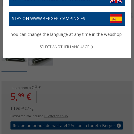
STAY ON WWW.BERGER-CAMPING.ES
You can change the language at any time in the webshop.
SELECT ANOTHER LANGUAGE
99
hasta ahora
7,
€
5,
€
99
1.198,
€ / kg
00
Precios con IVA incluido
+ Costes de envío
Recibe un bonus de hasta el 5% con la tarjeta Berger