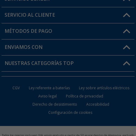
¿Tienes alguna duda?
SERVICIO AL CLIENTE
Conviértete en distribuidor
Mi cuenta
MÉTODOS DE PAGO
FAQ y Contacto
Mi lista de favoritos
Información de envío
ENVIAMOS CON
Tarjeta Berger Digital
Devoluciones
NUESTRAS CATEGORÍAS TOP
¿Dónde está mi pedido?
Accesorios caravanas y autocaravanas
Conviértete en distribuidor
CGV
Ley referente a baterías
Ley sobre artículos eléctricos
Inodoros de Camping
Aviso legal
Política de privacidad
Derecho de desistimiento
Accesibilidad
Muebles de Camping
Configuración de cookies
Neveras Portátiles
Aires Acondicionados
Todos los precios incluyen IVA, envío gratuito a partir de 50 euros dentro de Alemania, excluido