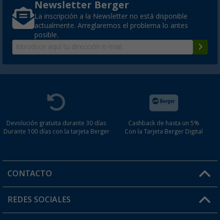
Newsletter Berger
La inscripción a la Newsletter no está disponible
actualmente. Arreglaremos el problema lo antes
posible.
Devolución gratuita durante 30 días
Cashback de hasta un 5%
Durante 100 días con la tarjeta Berger
Con la Tarjeta Berger Digital
CONTACTO
Horario de atención al cliente:
REDES SOCIALES
Lun. - Vier.: 8:00 - 17:00