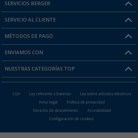
SERVICIOS BERGER
¿Tienes alguna duda?
SERVICIO AL CLIENTE
Conviértete en distribuidor
Mi cuenta
MÉTODOS DE PAGO
FAQ y Contacto
Mi lista de favoritos
Información de envío
ENVIAMOS CON
Tarjeta Berger Digital
Devoluciones
NUESTRAS CATEGORÍAS TOP
¿Dónde está mi pedido?
Accesorios caravanas y autocaravanas
Conviértete en distribuidor
CGV
Ley referente a baterías
Ley sobre artículos eléctricos
Inodoros de Camping
Aviso legal
Política de privacidad
Derecho de desistimiento
Accesibilidad
Muebles de Camping
Configuración de cookies
Neveras Portátiles