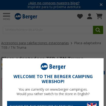
¿Aún no conoces nuestro blog?
Inspírate para tu próxima aventura
Accesorios para calefacciones estacionarias
Placa adaptadora
TEB / TN Truma
Placa adaptadora TEB / TN Truma
(1)
Nº de artículo 457810
WELCOME TO THE BERGER CAMPING
WEBSHOP!
-5%
You are currently on www.berger-camping.es.
Would you rather switch to the store in English?