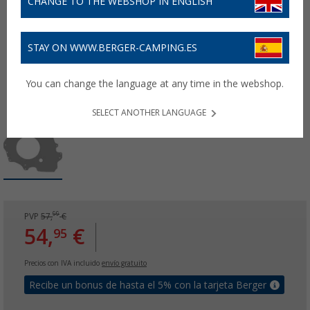
CHANGE TO THE WEBSHOP IN ENGLISH
STAY ON WWW.BERGER-CAMPING.ES
You can change the language at any time in the webshop.
SELECT ANOTHER LANGUAGE
99
PVP
57,
€
54,
€
95
Precios con IVA incluido
envío gratuito
Recibe un bonus de hasta el 5% con la tarjeta Berger