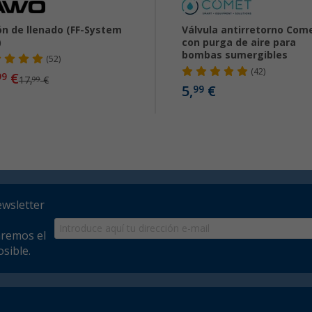
n de llenado (FF-System
Válvula antirretorno Com
)
con purga de aire para
bombas sumergibles
(52)
(42)
€
99
17,
€
99
5,
€
99
ewsletter
aremos el
sible.