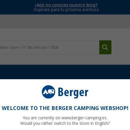
¿Aún no conoces nuestro blog?
Inspírate para tu próxima aventura
Repuestos y accesorios
Pieza de transición Reich MS 1/2" 1/4"
4"
WELCOME TO THE BERGER CAMPING WEBSHOP!
You are currently on www.berger-camping.es.
Would you rather switch to the store in English?