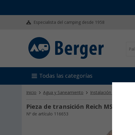
Especialista del camping desde 1958
Todas las categorías
Inicio
Agua y Saneamiento
Instalación hidráulica
Pieza de transición Reich MS 1/2" 1/
Nº de artículo 116653