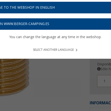
12,
9
E TO THE WEBSHOP IN ENGLISH
Precios con 
Recibe 
ON WWW.BERGER-CAMPING.ES
You can change the language at any time in the webshop.
SELECT ANOTHER LANGUAGE
Disponib
Sólo h
1
INFORMAC