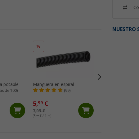
Co
NUESTRO S
%
%
a potable
Manguera en espiral
Manguera de agua 
Crystal Clear Yard
ás de 100)
(99)
(82)
5,
€
3,
€
99
99
7,99 €
4,99 €
(5,
99
€ / 1 m)
(3,
99
€ / 1 m)