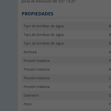
pieza de transición MS 0,5" / 0,25"
PROPIEDADES
Tipo de bombas de agua
B
Tipo de bombas de agua
B
Tipo de bombas de agua
B
Anchura
A
Presión máxima
P
Presión máxima
A
Presión máxima
C
Presión máxima
C
Diámetro
D
Peso
P