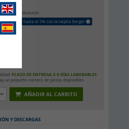
€
9
IVA incluido
+ Costes de envío
un bonus de hasta el 5% con la tarjeta Berger
ilidad:
PLAZO DE ENTREGA 3-5 DÍAS LABORABLES
ay un pequeño número de piezas disponibles
AÑADIR AL CARRITO
IÓN Y DESCARGAS