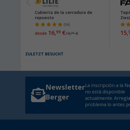
Cubierta de la cerradura de
Tapó
repuesto
Zwo
(56)
16,
€
15,
99
desde
19,
€
99
ZULETZT BESUCHT
La inscripción a la N
Newsletter
no está disponible
Berger
actualmente. Arregl
problema lo antes po