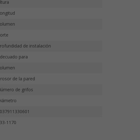
ltura
ongitud
olumen
orte
rofundidad de instalación
decuado para
olumen
rosor de la pared
úmero de grifos
iámetro
037911330601
33-1170