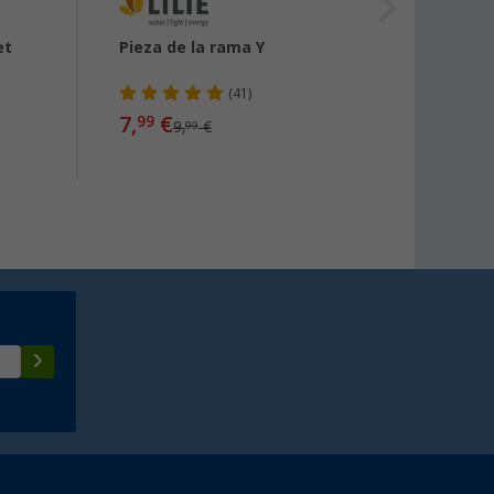
et
Pieza de la rama Y
Adapt
mangu
aguas
(41)
7,
€
99
9,
€
99
14,
99