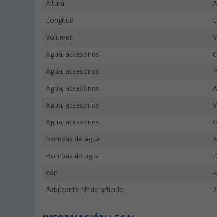
Altura
A
Longitud
L
Volumen
V
Agua, accesorios
C
Agua, accesorios
P
Agua, accesorios
A
Agua, accesorios
V
Agua, accesorios
G
Bombas de agua
N
Bombas de agua
D
ean
4
Fabricante Nº de artículo
2