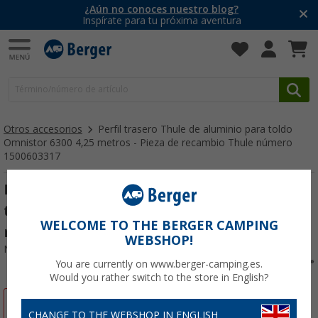
¿Aún no conoces nuestro blog?
Inspírate para tu próxima aventura
Otros accesorios
Perfil trasero Thule de aluminio para toldo
Omnistor 6300 4,25 metros - Pieza de recambio Thule número
1500603317
Perfil trasero Thule de aluminio para
toldo Omnistor 6300 4,25 metros - Pieza de
WELCOME TO THE BERGER CAMPING
recambio Thule número 1500603317
WEBSHOP!
Nº de artículo 668179
You are currently on www.berger-camping.es.
Would you rather switch to the store in English?
-5%
CHANGE TO THE WEBSHOP IN ENGLISH