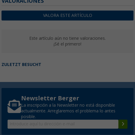
VALORACIONES
Omnistor 6300 Thule
(32)
VALORA ESTE ARTÍCULO
924,
€
00
desde
PVP
1.209,
€
00
Este artículo aún no tiene valoraciones.
¡Sé el primero!
ZULETZT BESUCHT
Newsletter Berger
La inscripción a la Newsletter no está disponible
actualmente. Arreglaremos el problema lo antes
posible.