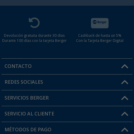
Devolución gratuita durante 30 días
Cashback de hasta un 5%
Durante 100 días con la tarjeta Berger
Con la Tarjeta Berger Digital
CONTACTO
Horario de atención al cliente:
REDES SOCIALES
Lun. - Vier.: 8:00 - 17:00
SERVICIOS BERGER
¿Tienes alguna duda?
SERVICIO AL CLIENTE
Conviértete en distribuidor
Mi cuenta
MÉTODOS DE PAGO
FAQ y Contacto