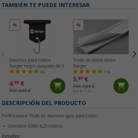
TAMBIÉN TE PUEDE INTERESAR
%
%
Ganchos para toldos
Toldo de doble ribete
Berger negro, paquete de 6
Berger
(4)
(16)
5,
€
99
4,
€
99
PVP 7,99 €
PVP 9,99 €
(5,
99
€ / 1 m)
DESCRIPCIÓN DEL PRODUCTO
Perfil trasero Thule de aluminio apto para toldo:
Omnistor 6300 4,25 metros
Detalles: