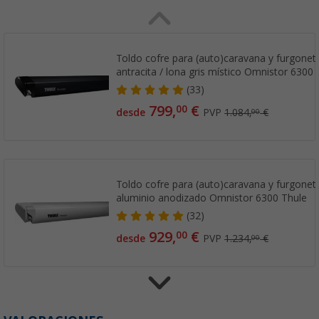
Toldo cofre para (auto)caravana y furgonet
antracita / lona gris místico Omnistor 6300 
(33)
799,
€
00
desde
PVP
1.084,
€
00
Toldo cofre para (auto)caravana y furgonet
aluminio anodizado Omnistor 6300 Thule
(32)
929,
€
00
desde
PVP
1.234,
€
00
Toldo cofre para (auto)caravana y furgonet