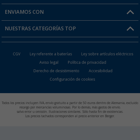
Mi lista de favoritos
Información de envío
ENVIAMOS CON
Tarjeta Berger Digital
Devoluciones
NUESTRAS CATEGORÍAS TOP
¿Dónde está mi pedido?
Accesorios caravanas y autocaravanas
Conviértete en distribuidor
CGV
Ley referente a baterías
Ley sobre artículos eléctricos
Inodoros de Camping
Aviso legal
Política de privacidad
Derecho de desistimiento
Accesibilidad
Muebles de Camping
Configuración de cookies
Neveras Portátiles
Aires Acondicionados
Todos los precios incluyen IVA, envío gratuito a partir de 50 euros dentro de Alemania, excluido
recargo por mercancías voluminosas. Por lo demás, más gastos de envío.
salvo error u omisión. Ilustraciones similares. Sólo hasta fin de existencias.
Baterías de Camping
Los precios tachados corresponden al precio anterior en Berger.