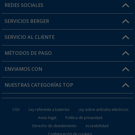
Horario de atención al cliente:
REDES SOCIALES
Lun. - Vier.: 8:00 - 17:00
SERVICIOS BERGER
¿Tienes alguna duda?
SERVICIO AL CLIENTE
Conviértete en distribuidor
Mi cuenta
MÉTODOS DE PAGO
FAQ y Contacto
Mi lista de favoritos
Información de envío
ENVIAMOS CON
Tarjeta Berger Digital
Devoluciones
NUESTRAS CATEGORÍAS TOP
¿Dónde está mi pedido?
Accesorios caravanas y autocaravanas
Conviértete en distribuidor
CGV
Ley referente a baterías
Ley sobre artículos eléctricos
Inodoros de Camping
Aviso legal
Política de privacidad
Derecho de desistimiento
Accesibilidad
Muebles de Camping
Configuración de cookies