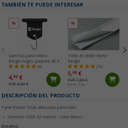
TAMBIÉN TE PUEDE INTERESAR
%
%
Ganchos para toldos
Toldo de doble ribete
Berger negro, paquete de 6
Berger
(4)
(16)
5,
€
99
4,
€
99
PVP 7,99 €
PVP 9,99 €
(5,
99
€ / 1 m)
DESCRIPCIÓN DEL PRODUCTO
Panel frontal Thule adecuado para toldo:
Omnistor 6300 4,5 metros - color blanco
Detalles: