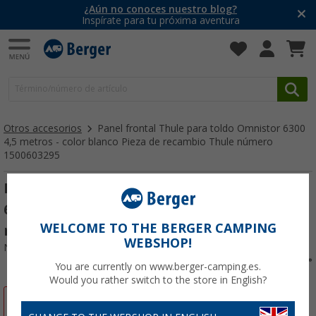
¿Aún no conoces nuestro blog?
Inspírate para tu próxima aventura
Otros accesorios
Panel frontal Thule para toldo Omnistor 6300
4,5 metros - color blanco Pieza de recambio Thule número
1500603295
Panel frontal Thule para toldo Omnistor
6300 4,5 metros - color blanco Pieza de
WELCOME TO THE BERGER CAMPING
recambio Thule número 1500603295
WEBSHOP!
Nº de artículo 208176
You are currently on www.berger-camping.es.
Would you rather switch to the store in English?
-5%