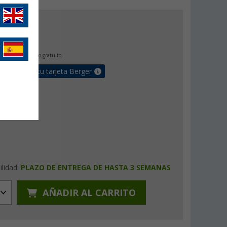
6
€
,
€
46
IVA incluido
envío gratuito
e bonus en tu tarjeta Berger
ilidad:
PLAZO DE ENTREGA DE HASTA 3 SEMANAS
AÑADIR AL CARRITO