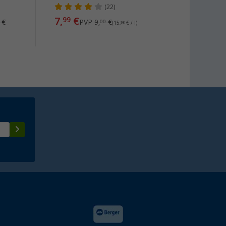
(22)
7,
€
38,
99
99
€
PVP
9,
€
00
(15,
98
€ / l)