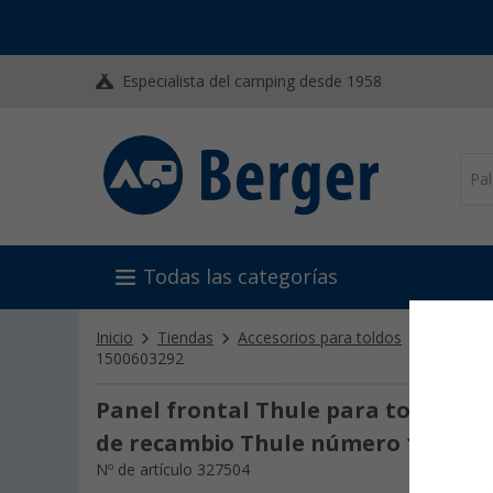
Especialista del camping desde 1958
Todas las categorías
Inicio
Tiendas
Accesorios para toldos
Otros ac
1500603292
Panel frontal Thule para toldo Omn
de recambio Thule número 1500603
Nº de artículo 327504