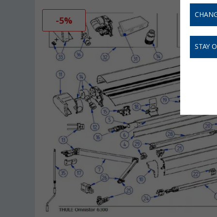
CHANG
-5%
STAY 