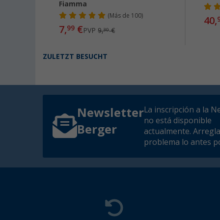
02
Fiamma
(
Más de
100)
40,
7,
€
99
PVP
9,
€
30
ZULETZT BESUCHT
La inscripción a la N
Newsletter
no está disponible
Berger
actualmente. Arregl
problema lo antes po