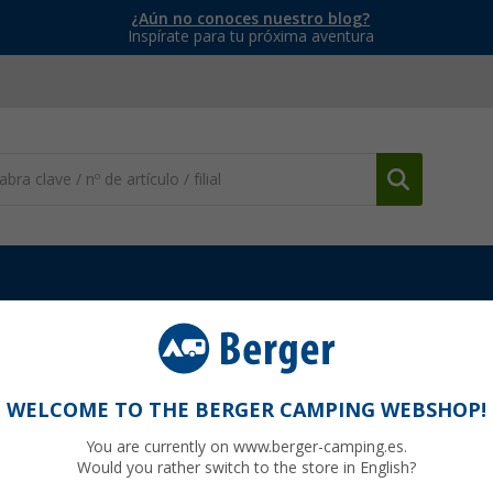
¿Aún no conoces nuestro blog?
Inspírate para tu próxima aventura
cesorios
Panel frontal Thule para toldo Omnistor 6300 3,75 metro
istor 6300 3,75 metros - color blanco Pieza
WELCOME TO THE BERGER CAMPING WEBSHOP!
292
You are currently on www.berger-camping.es.
Would you rather switch to the store in English?