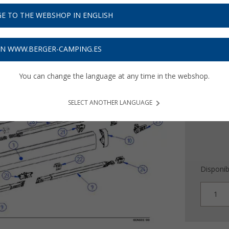
E TO THE WEBSHOP IN ENGLISH
3
PVP
295,
278
ON WWW.BERGER-CAMPING.ES
Precios con 
8,35
€ d
You can change the language at any time in the webshop.
SELECT ANOTHER LANGUAGE
Disponib
1