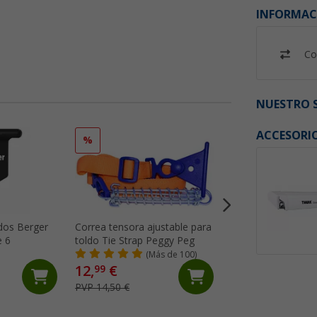
INFORMAC
Co
NUESTRO S
ACCESORI
%
%
dos Berger
Correa tensora ajustable para
Barra de tensión 
e 6
toldo Tie Strap Peggy Peg
Omnistor 5200, 49
5002 Tension Raft
(Más de 100)
(98)
12,
€
46,
€
99
99
PVP 14,50 €
PVP 65,- €