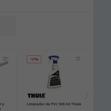
-11%
-13
D y
Limpiador de PVC 500 ml Thule
Mando
e
RainT