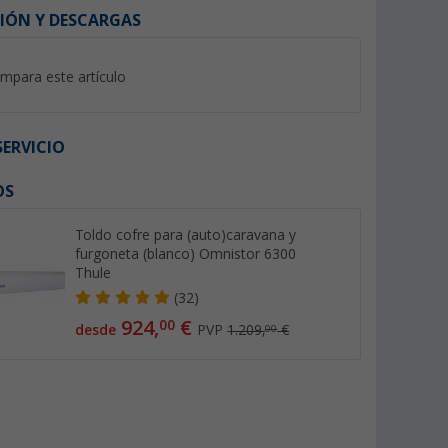
IÓN Y DESCARGAS
mpara este artículo
ERVICIO
OS
%
Toldo cofre para (auto)caravana y
furgoneta (blanco) Omnistor 6300
Thule
(32)
250 cm para
Juego de 2 abrazaderas para
Kit de piquetas y p
924,
€
00
desde
PVP
1.209,
€
00
00, 5003,
toldos Fabric Clamps Thule
fijación para toldos
er G2 Thule
30 pcs. Fix&Go Pe
(89)
(Más
Peggy Peg
29,
€
73,
€
99
99
PVP 42,- €
PVP 81,95 €