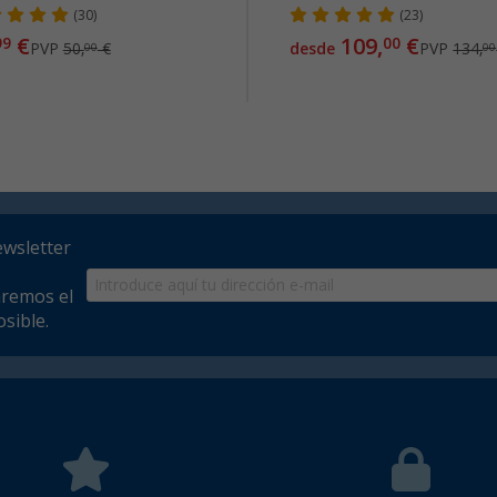
(30)
(23)
€
109,
€
99
00
PVP
50,
€
desde
PVP
134,
00
00
ewsletter
aremos el
sible.