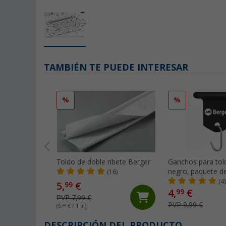
TAMBIÉN TE PUEDE INTERESAR
%
%
Toldo de doble ribete Berger
Ganchos para tol
negro, paquete d
(16)
(4)
5,
€
99
4,
€
99
PVP 7,99 €
PVP 9,99 €
(5,
99
€ / 1 m)
DESCRIPCIÓN DEL PRODUCTO