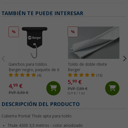
TAMBIÉN TE PUEDE INTERESAR
%
%
Ganchos para toldos
Toldo de doble ribete
Berger negro, paquete de 6
Berger
(4)
(16)
5,
€
99
4,
€
99
PVP 7,99 €
PVP 9,99 €
(5,
99
€ / 1 m)
DESCRIPCIÓN DEL PRODUCTO
Cubierta frontal Thule apta para toldo:
Thule 4200 3,5 metros - color anodizado