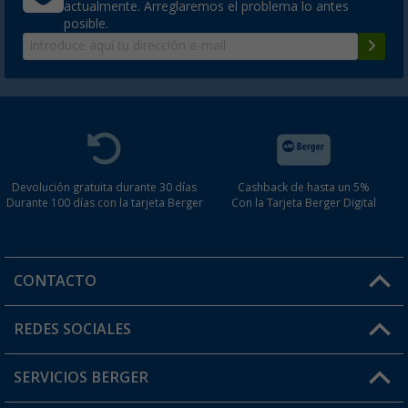
actualmente. Arreglaremos el problema lo antes
posible.
Devolución gratuita durante 30 días
Cashback de hasta un 5%
Durante 100 días con la tarjeta Berger
Con la Tarjeta Berger Digital
CONTACTO
Horario de atención al cliente:
REDES SOCIALES
Lun. - Vier.: 8:00 - 17:00
SERVICIOS BERGER
¿Tienes alguna duda?