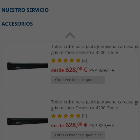
NUESTRO SERVICIO
ACCESORIOS
Toldo cofre para (auto)caravana carcasa gri
gris místico Omnistor 4200 Thule
(2)
628,
€
00
desde
PVP
829,
€
00
Otras versiones disponibles
Toldo cofre para (auto)caravana carcasa gri
gris místico Omnistor 4200 Thule
(2)
628,
€
00
desde
PVP
829,
€
00
Otras versiones disponibles