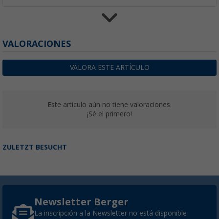
Toldo cofre para (auto)caravana carcasa gri
gris místico Omnistor 4200 Thule
VALORACIONES
(2)
628,
€
00
desde
PVP
829,
€
00
VALORA ESTE ARTÍCULO
Otras versiones disponibles
Este artículo aún no tiene valoraciones.
¡Sé el primero!
ZULETZT BESUCHT
Newsletter Berger
La inscripción a la Newsletter no está disponible