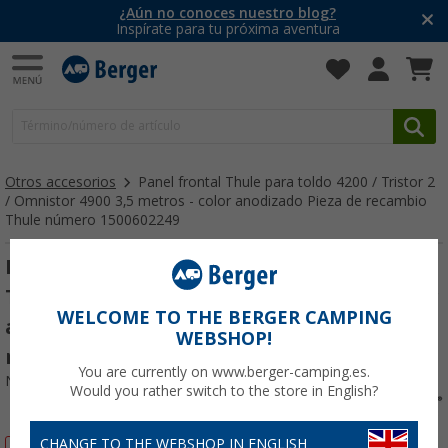
¿Aún no conoces nuestro blog?
Inspírate para tu próxima aventura
Otros accesorios
Panel frontal Thule para toldo 4200 / Tristor 2
/ Omnistor 4900 3,5 metros - color anodizado Pieza de recambio
Thule número 1500602249
Panel frontal Thule para toldo 4200 /
Tristor 2 / Omnistor 4900 3,5 metros - color
WELCOME TO THE BERGER CAMPING
anodizado Pieza de recambio Thule
WEBSHOP!
número 1500602249
You are currently on www.berger-camping.es.
Nº de artículo 642613
Would you rather switch to the store in English?
CHANGE TO THE WEBSHOP IN ENGLISH