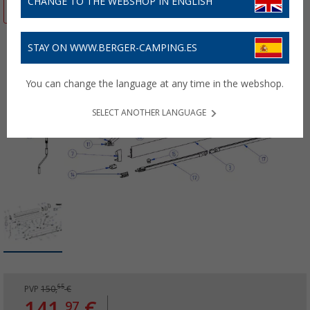
CHANGE TO THE WEBSHOP IN ENGLISH
-5%
STAY ON WWW.BERGER-CAMPING.ES
You can change the language at any time in the webshop.
SELECT ANOTHER LANGUAGE
65
PVP
150,
€
141,
€
97