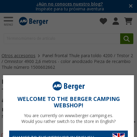
¿Aún no conoces nuestro blog?
Inspírate para tu próxima aventura
Otros accesorios
Panel frontal Thule para toldo 4200 / Tristor 2
/ Omnistor 4900 2,6 metros - color anodizado Pieza de recambio
Thule número 1500602662
Panel frontal Thule para toldo 4200 /
Tristor 2 / Omnistor 4900 2,6 metros - color
WELCOME TO THE BERGER CAMPING
anodizado Pieza de recambio Thule
WEBSHOP!
número 1500602662
You are currently on www.berger-camping.es.
Nº de artículo 875387
Would you rather switch to the store in English?