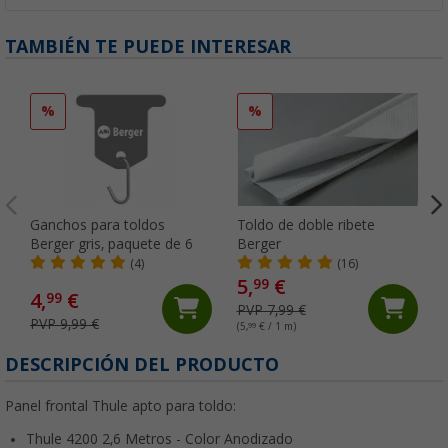
TAMBIÉN TE PUEDE INTERESAR
%
%
Ganchos para toldos
Toldo de doble ribete
Berger gris, paquete de 6
Berger
(4)
(16)
5,
€
99
4,
€
99
PVP 7,99 €
PVP 9,99 €
(5,
99
€ / 1 m)
DESCRIPCIÓN DEL PRODUCTO
Panel frontal Thule apto para toldo:
Thule 4200 2,6 Metros - Color Anodizado