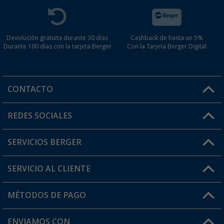
Devolución gratuita durante 30 días
Cashback de hasta un 5%
Durante 100 días con la tarjeta Berger
Con la Tarjeta Berger Digital
CONTACTO
Horario de atención al cliente:
REDES SOCIALES
Lun. - Vier.: 8:00 - 17:00
SERVICIOS BERGER
¿Tienes alguna duda?
SERVICIO AL CLIENTE
Conviértete en distribuidor
Mi cuenta
MÉTODOS DE PAGO
FAQ y Contacto
Mi lista de favoritos
Información de envío
ENVIAMOS CON