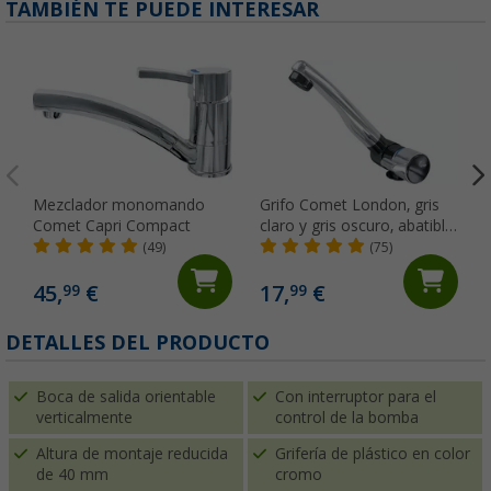
TAMBIÉN TE PUEDE INTERESAR
Mezclador monomando
Grifo Comet London, gris
Comet Capri Compact
claro y gris oscuro, abatible,
con microinterruptor, para
(49)
(75)
caravanas y autocaravanas,
cromado
45,
€
17,
€
99
99
DETALLES DEL PRODUCTO
Boca de salida orientable
Con interruptor para el
verticalmente
control de la bomba
Altura de montaje reducida
Grifería de plástico en color
de 40 mm
cromo