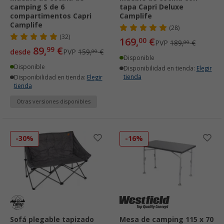
camping S de 6
tapa Capri Deluxe
compartimentos Capri
Camplife
Camplife
(28)
(32)
169,
€
00
PVP
189,
€
00
89,
€
99
desde
PVP
159,
€
00
Disponible
Disponible
Disponibilidad en tienda:
Elegir
tienda
Disponibilidad en tienda:
Elegir
tienda
Otras versiones disponibles
-30%
-16%
Sofá plegable tapizado
Mesa de camping 115 x 70