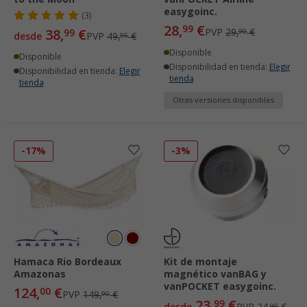
easygoinc.
(3)
28,
€
99
38,
€
PVP
29,
€
99
90
desde
PVP
49,
€
95
Disponible
Disponible
Disponibilidad en tienda:
Elegir
Disponibilidad en tienda:
Elegir
tienda
tienda
Otras versiones disponibles
-17%
-3%
Hamaca Rio Bordeaux
Kit de montaje
Amazonas
magnético vanBAG y
vanPOCKET easygoinc.
124,
€
00
PVP
149,
€
90
23,
€
99
desde
PVP
24,
€
90