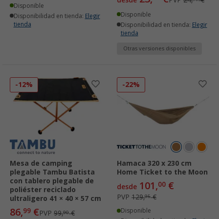
Disponible
Disponible
Disponibilidad en tienda:
Elegir
tienda
Disponibilidad en tienda:
Elegir
tienda
Otras versiones disponibles
-12%
-22%
Mesa de camping
Hamaca 320 x 230 cm
plegable Tambu Batista
Home Ticket to the Moon
con tablero plegable de
101,
€
00
desde
poliéster reciclado
PVP
129,
€
95
ultraligero 41 × 40 × 57 cm
86,
€
99
Disponible
PVP
99,
€
90