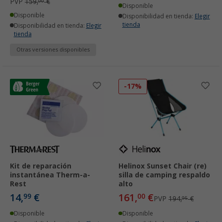
PVP
159,
€
00
Disponible
Disponible
Disponibilidad en tienda:
Elegir
tienda
Disponibilidad en tienda:
Elegir
tienda
Otras versiones disponibles
-17%
Kit de reparación
Helinox Sunset Chair (re)
instantánea Therm-a-
silla de camping respaldo
Rest
alto
14,
€
161,
€
99
00
PVP
194,
€
95
Disponible
Disponible