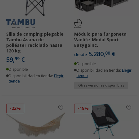
Silla de camping plegable
Módulo para furgoneta
Tambu Asana de
Vanlife-Modul Sport
poliéster reciclado hasta
Easygoinc.
120 kg
5.280,
€
00
desde
59,
€
99
Disponible
Disponible
Disponibilidad en tienda:
Elegir
tienda
Disponibilidad en tienda:
Elegir
tienda
Otras versiones disponibles
-22%
-18%