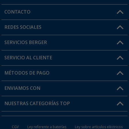
CONTACTO
Horario de atención al cliente:
REDES SOCIALES
Lun. - Vier.: 8:00 - 17:00
SERVICIOS BERGER
¿Tienes alguna duda?
SERVICIO AL CLIENTE
Conviértete en distribuidor
Mi cuenta
MÉTODOS DE PAGO
FAQ y Contacto
Mi lista de favoritos
Información de envío
ENVIAMOS CON
Tarjeta Berger Digital
Devoluciones
NUESTRAS CATEGORÍAS TOP
¿Dónde está mi pedido?
Accesorios caravanas y autocaravanas
Conviértete en distribuidor
CGV
Ley referente a baterías
Ley sobre artículos eléctricos