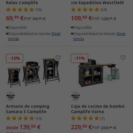
Relax Camplife
cm Expedition Westfield
(18)
(54)
69,
€
109,
€
99
00
PVP
99,
€
PVP
129,
€
99
95
Disponible
Disponible
Disponibilidad en tienda:
Elegir
Disponibilidad en tienda:
Elegir
tienda
tienda
-12%
-11%
Armario de camping
Caja de cocina de bambú
Samara S Camplife
Camplife Varna
(10)
(7)
139,
€
229,
€
00
00
desde
PVP
259,
€
00