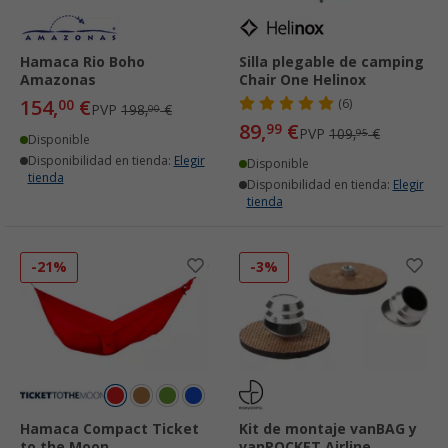
Hamaca Rio Boho
Silla plegable de camping
Amazonas
Chair One Helinox
154,
€
00
(6)
PVP
198,
€
00
89,
€
99
PVP
109,
€
95
Disponible
Disponibilidad en tienda:
Elegir
Disponible
tienda
Disponibilidad en tienda:
Elegir
tienda
-21%
-3%
Hamaca Compact Ticket
Kit de montaje vanBAG y
to the Moon
vanPOCKET Airline