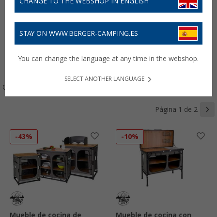
CHANGE TO THE WEBSHOP IN ENGLISH
Menaje
Electricidad
Vehículo
STAY ON WWW.BERGER-CAMPING.ES
Ropa
You can change the language at any time in the webshop.
SELECT ANOTHER LANGUAGE
Ordenar:
Página 1 de 2
-43%
-10%
Mueble de cocina de
Mueble de cocina con