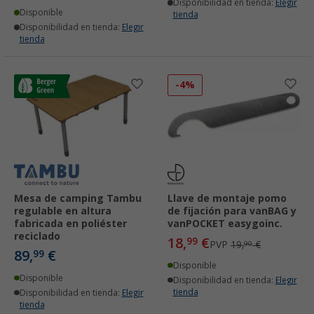
Disponibilidad en tienda:
Elegir
Disponible
tienda
Disponibilidad en tienda:
Elegir
tienda
-4%
Mesa de camping Tambu
Llave de montaje pomo
regulable en altura
de fijación para vanBAG y
fabricada en poliéster
vanPOCKET easygoinc.
reciclado
18,
€
99
PVP
19,
€
90
89,
€
99
Disponible
Disponible
Disponibilidad en tienda:
Elegir
tienda
Disponibilidad en tienda:
Elegir
tienda