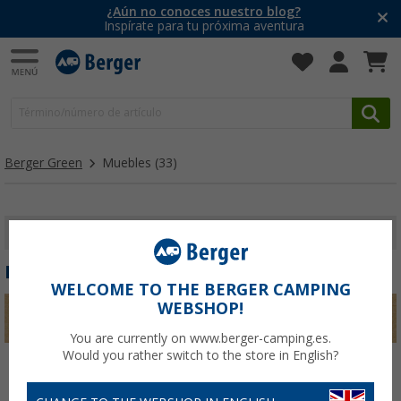
¿Aún no conoces nuestro blog?
Inspírate para tu próxima aventura
Berger Green
Muebles
(33)
MOSTRAR FILTROS
MUEBLES
WELCOME TO THE BERGER CAMPING
WEBSHOP!
You are currently on www.berger-camping.es.
Would you rather switch to the store in English?
Tiendas
Outdoor
Muebles