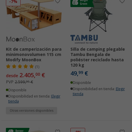
-7%
Kit de camperización para
Silla de camping plegable
minimonovolumen 115 cm
Tambu Bengala de
Modify MoonBox
poliéster reciclado hasta
120 kg
(1)
49,
€
99
2.405,
€
00
desde
PVP
2.599,
€
00
Disponible
Disponibilidad en tienda:
Elegir
Disponible
tienda
Disponibilidad en tienda:
Elegir
tienda
Otras versiones disponibles