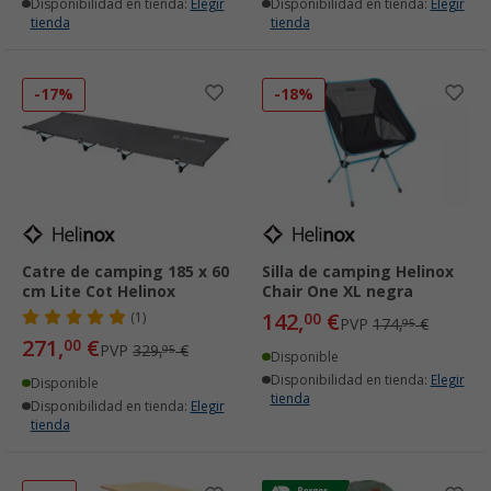
Disponibilidad en tienda:
Elegir
Disponibilidad en tienda:
Elegir
tienda
tienda
-17%
-18%
Catre de camping 185 x 60
Silla de camping Helinox
cm Lite Cot Helinox
Chair One XL negra
142,
€
(1)
00
PVP
174,
€
95
271,
€
00
PVP
329,
€
95
Disponible
Disponibilidad en tienda:
Elegir
Disponible
tienda
Disponibilidad en tienda:
Elegir
tienda