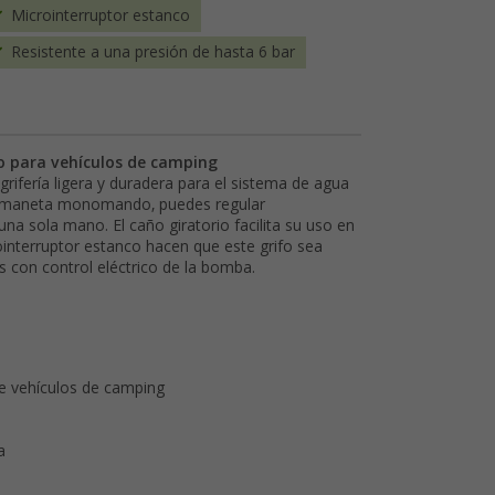
Microinterruptor estanco
Resistente a una presión de hasta 6 bar
 para vehículos de camping
fería ligera y duradera para el sistema de agua
a maneta monomando, puedes regular
a sola mano. El caño giratorio facilita su uso en
rointerruptor estanco hacen que este grifo sea
con control eléctrico de la bomba.
de vehículos de camping
a