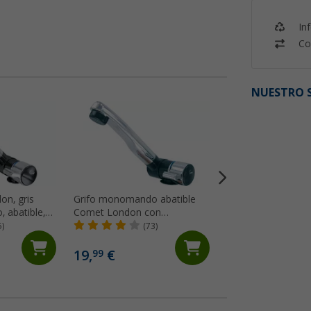
In
Co
NUESTRO S
on, gris
Grifo monomando abatible
Grifo monomand
, abatible,
Comet London con
DE LUXE
tor, para
microinterruptor para
5)
(73)
(22)
caravanas,
caravanas y autocaravanas,
color negro
19,
€
79,
€
99
99