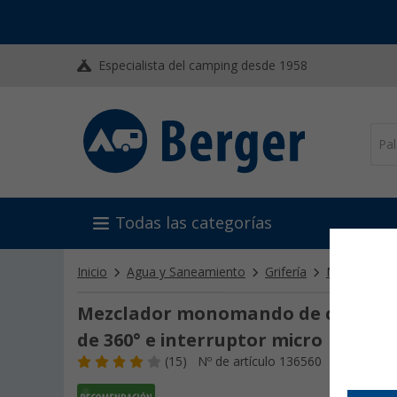
Especialista del camping desde 1958
Todas las categorías
Inicio
Agua y Saneamiento
Grifería
Mezcladore
Mezclador monomando de cerámica 
de 360° e interruptor micro
(15)
Nº de artículo 136560