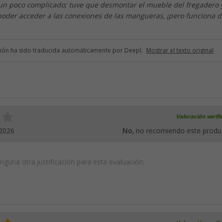
 un poco complicado; tuve que desmontar el mueble del fregadero y
poder acceder a las conexiones de las mangueras, ¡pero funciona 
ción ha sido traducida automáticamente por Deepl.
Mostrar el texto original
Valoración verif
.2026
No
, no recomiendo este produ
guna otra justificación para esta evaluación.