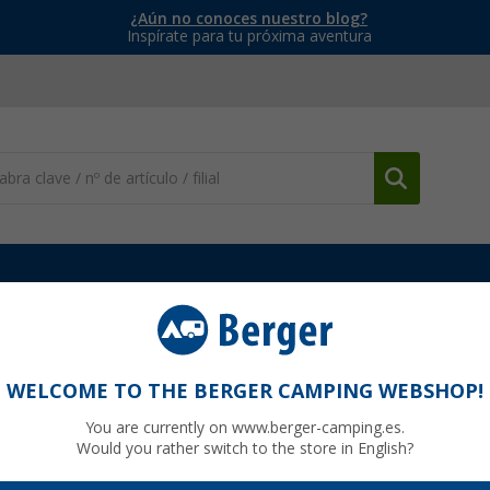
¿Aún no conoces nuestro blog?
Inspírate para tu próxima aventura
s
Mezclador monomando de cerámica Reich Kama, cromado, con boc
Reich Kama, cromado, con boca de salida
WELCOME TO THE BERGER CAMPING WEBSHOP!
You are currently on www.berger-camping.es.
Would you rather switch to the store in English?