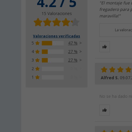
4.2 / 5
"El montaje fue
fregadero para 
15 Valoraciones
maravilla!"
La valora
Valoraciones verificadas
5
47 %
4
27 %
3
27 %
2
0 %
1
0 %
Alfred S.
09.07
No se ha dado nin