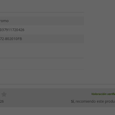
romo
037911720426
72-802010FB
Valoración verif
026
Sí
, recomiendo este produ