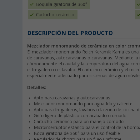
Boquilla giratoria de 360°
Cartucho cerámico
DESCRIPCIÓN DEL PRODUCTO
Mezclador monomando de cerámica en color cromo
El mezclador monomando Reich Keramik Kama es una gri
de caravanas, autocaravanas o caravanas. Mediante l
cómodamente el caudal y la temperatura del agua con un
el fregadero o el lavabo. El cartucho cerámico y el mic
especialmente adecuado para sistemas de agua móviles 
Detalles:
Apto para caravanas y autocaravanas
Mezclador monomando para agua fría y caliente
Apto para fregaderos, lavabos o la zona de cocina 
Grifo ligero de plástico con acabado cromado
Cartucho cerámico para un manejo cómodo
Microinterruptor estanco para el control de la bomb
Boca giratoria de 360° para un uso flexible
Regulador de chorro para un flujo uniforme