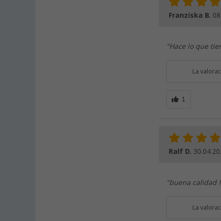
Franziska B.
08
"Hace lo que tie
La valora
Ralf D.
30.04.20
"buena calidad M
La valora