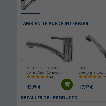
TAMBIÉN TE PUEDE INTERESAR
Mezclador monomando
Grifo Comet Lond
Comet Capri Compact
claro y gris oscuro
con microinterrup
(49)
(7
caravanas y auto
cromado
45,
€
17,
€
99
99
DETALLES DEL PRODUCTO