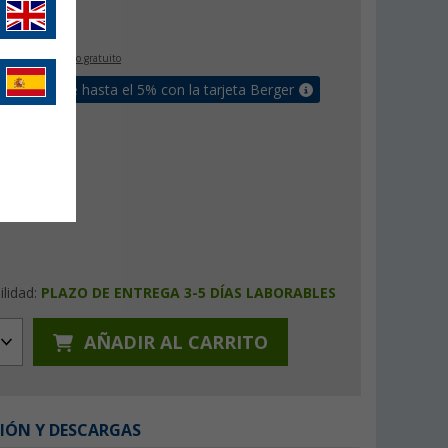
€
9
IVA incluido
envío gratuito
un bonus de hasta el 5% con la tarjeta Berger
ilidad:
PLAZO DE ENTREGA 3-5 DÍAS LABORABLES
AÑADIR AL CARRITO
IÓN Y DESCARGAS