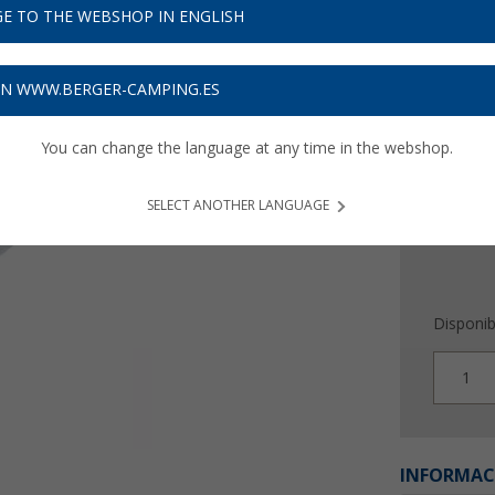
92,
9
E TO THE WEBSHOP IN ENGLISH
Precios con 
ON WWW.BERGER-CAMPING.ES
Recibe 
You can change the language at any time in the webshop.
SELECT ANOTHER LANGUAGE
Disponib
1
INFORMAC