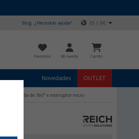
Blog
¿Necesitas ayuda?
ES | DE
Favoritos
Mi cuenta
Carrito
Novedades
OUTLET
a de salida de 360° e interruptor micro