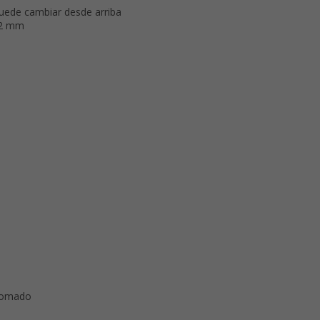
puede cambiar desde arriba
12 mm
romado