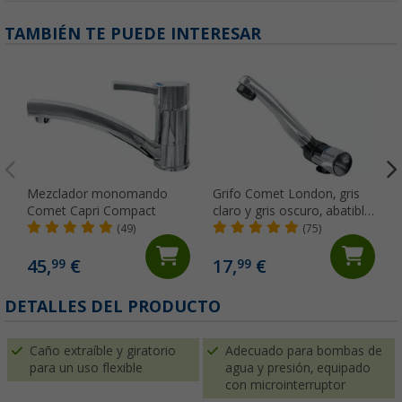
TAMBIÉN TE PUEDE INTERESAR
Mezclador monomando
Grifo Comet London, gris
Comet Capri Compact
claro y gris oscuro, abatible,
con microinterruptor, para
(49)
(75)
caravanas y autocaravanas,
cromado
45,
€
17,
€
99
99
DETALLES DEL PRODUCTO
Caño extraíble y giratorio
Adecuado para bombas de
para un uso flexible
agua y presión, equipado
con microinterruptor