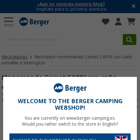
¿Aún no conoces nuestro blog?
Inspírate para tu próxima aventura
Mezcladores
Mezclador monomando Comet CAPRI con caño
extraíble e interruptor
Monomando Comet CAPRI con caño
extraíble e interruptor cromado
(1)
Nº de artículo 252941
WELCOME TO THE BERGER CAMPING
WEBSHOP!
You are currently on www.berger-camping.es.
Would you rather switch to the store in English?