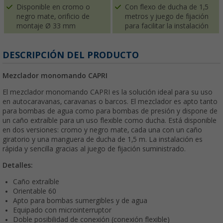
Disponible en cromo o
Con flexo de ducha de 1,5
negro mate, orificio de
metros y juego de fijación
montaje Ø 33 mm
para facilitar la instalación
DESCRIPCIÓN DEL PRODUCTO
Mezclador monomando CAPRI
El mezclador monomando CAPRI es la solución ideal para su uso
en autocaravanas, caravanas o barcos. El mezclador es apto tanto
para bombas de agua como para bombas de presión y dispone de
un caño extraíble para un uso flexible como ducha. Está disponible
en dos versiones: cromo y negro mate, cada una con un caño
giratorio y una manguera de ducha de 1,5 m. La instalación es
rápida y sencilla gracias al juego de fijación suministrado.
Detalles:
Caño extraíble
Orientable 60
Apto para bombas sumergibles y de agua
Equipado con microinterruptor
Doble posibilidad de conexión (conexión flexible)