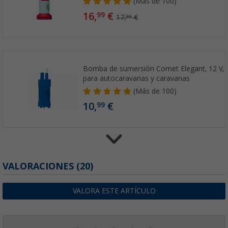
(
Más de
100)
16,
€
99
17,
€
99
Bomba de sumersión Comet Elegant, 12 V, 10
para autocaravanas y caravanas
(
Más de
100)
10,
€
99
Bomba de sumersión Comet VIP-Plus, 12 V, 2
VALORACIONES
(20)
para autocaravanas y caravanas
(
Más de
100)
VALORA ESTE ARTÍCULO
15,
€
99