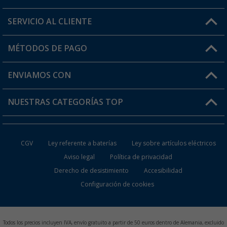
SERVICIO AL CLIENTE
Conviértete en distribuidor
Mi cuenta
MÉTODOS DE PAGO
FAQ y Contacto
Mi lista de favoritos
Información de envío
ENVIAMOS CON
Tarjeta Berger Digital
Devoluciones
NUESTRAS CATEGORÍAS TOP
¿Dónde está mi pedido?
Accesorios caravanas y autocaravanas
Conviértete en distribuidor
CGV
Ley referente a baterías
Ley sobre artículos eléctricos
Inodoros de Camping
Aviso legal
Política de privacidad
Derecho de desistimiento
Accesibilidad
Muebles de Camping
Configuración de cookies
Neveras Portátiles
Aires Acondicionados
Todos los precios incluyen IVA, envío gratuito a partir de 50 euros dentro de Alemania, excluido