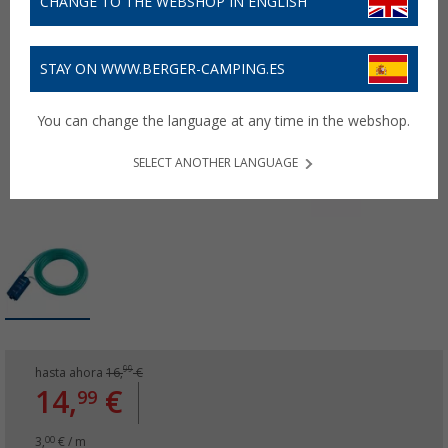
CHANGE TO THE WEBSHOP IN ENGLISH
STAY ON WWW.BERGER-CAMPING.ES
You can change the language at any time in the webshop.
SELECT ANOTHER LANGUAGE
99
hasta ahora
16,
€
14,
€
99
3,
€ / m
00