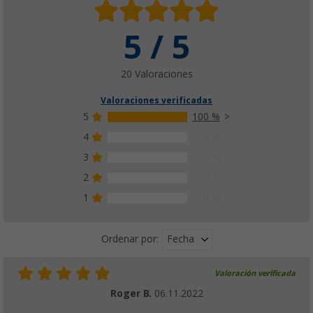
5 / 5
Bomba amplificadora REICH
(7)
28,
€
99
20 Valoraciones
Valoraciones verificadas
5
100 %
4
0 %
3
0 %
2
0 %
1
0 %
Fecha
Ordenar por:
Valoración verificada
Roger B.
06.11.2022