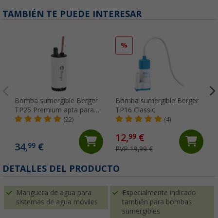
TAMBIÉN TE PUEDE INTERESAR
%
Bomba sumergible Berger
Bomba sumergible Berger
TP25 Premium apta para
TP16 Classic
alimentos
(22)
(4)
12,
€
99
34,
€
99
PVP 19,99 €
(
DETALLES DEL PRODUCTO
Manguera de agua para
Especialmente indicado
sistemas de agua móviles
también para bombas
sumergibles