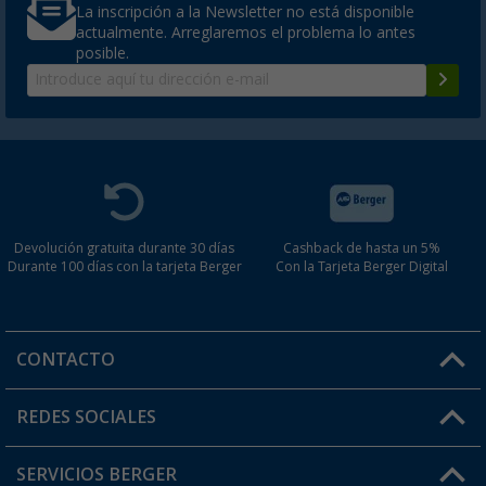
La inscripción a la Newsletter no está disponible
actualmente. Arreglaremos el problema lo antes
posible.
Devolución gratuita durante 30 días
Cashback de hasta un 5%
Durante 100 días con la tarjeta Berger
Con la Tarjeta Berger Digital
CONTACTO
Horario de atención al cliente:
REDES SOCIALES
Lun. - Vier.: 8:00 - 17:00
SERVICIOS BERGER
¿Tienes alguna duda?