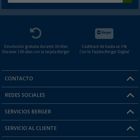
Devolución gratuita durante 30 días
Cashback de hasta un 5%
Durante 100 días con la tarjeta Berger
Con la Tarjeta Berger Digital
CONTACTO
Horario de atención al cliente:
REDES SOCIALES
Lun. - Vier.: 8:00 - 17:00
SERVICIOS BERGER
¿Tienes alguna duda?
SERVICIO AL CLIENTE
Conviértete en distribuidor