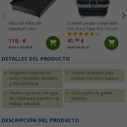
Placa de inducción
Outwell Lavabo Colapsable
individual Caso
con Asa y Tapa Gris Oscuro
ProAdvanced E1, para
(1)
empotrar o instalar de
119,- €
41,
€
99
forma independiente, 2100
PVP 119,99 €
PVP 59,95 €
W
DETALLES DEL PRODUCTO
Fregadero redondo de
Diseño compacto para
acero inoxidable, duradero
cocinas con poco espacio
y fácil de limpiar
Modelo opcional con tapa
Sifón y junta de goma
de cristal para superficie de
incluidos
trabajo adicional
DESCRIPCIÓN DEL PRODUCTO