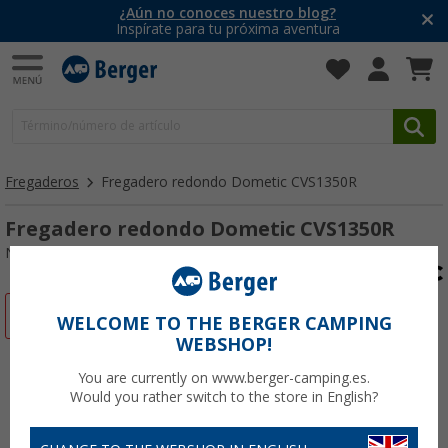
¿Aún no conoces nuestro blog?
Inspírate para tu próxima aventura
Fregaderos
Fregadero redondo Dometic CVS1350R
Fregadero redondo Dometic CVS1350R
Nº de artículo 663854
-53%
WELCOME TO THE BERGER CAMPING
WEBSHOP!
You are currently on www.berger-camping.es.
Would you rather switch to the store in English?