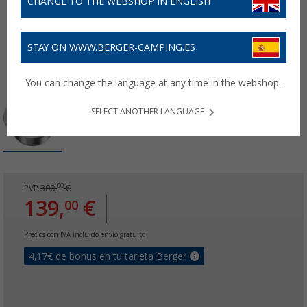
CHANGE TO THE WEBSHOP IN ENGLISH
STAY ON WWW.BERGER-CAMPING.ES
You can change the language at any time in the webshop.
SELECT ANOTHER LANGUAGE
00
PVP
300,
€
139,
€
00
Precios con IVA incluido
envío gratuito
4,17
€ de bonus en tu tarjeta Berger