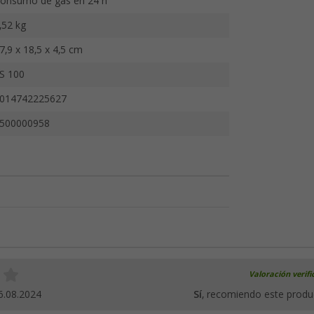
onsumo de gas en 24 h
,52 kg
7,9 x 18,5 x 4,5 cm
S 100
014742225627
500000958
Valoración verif
6.08.2024
Sí
, recomiendo este produ