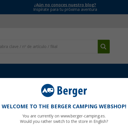
¿Aún no conoces nuestro blog?
Inspírate para tu próxima aventura
Accesorios para neveras camper
Rejilla de ventilación superio
n superior para frigoríficos de una puerta
WELCOME TO THE BERGER CAMPING WEBSHOP!
You are currently on www.berger-camping.es.
Would you rather switch to the store in English?