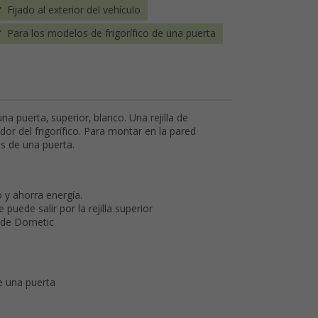
Fijado al exterior del vehículo
Para los modelos de frigorífico de una puerta
una puerta, superior, blanco. Una rejilla de
dor del frigorífico. Para montar en la pared
os de una puerta.
o y ahorra energía.
te puede salir por la rejilla superior
a de Dometic
de una puerta