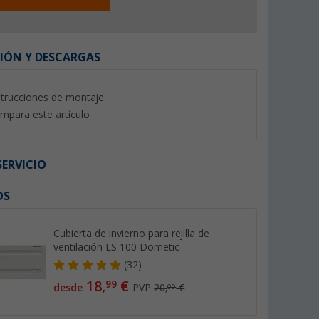
IÓN Y DESCARGAS
strucciones de montaje
mpara este artículo
ERVICIO
OS
a cocina de
Botón de bloqueo Dometic
Cúpula de cristal D
(12)
(8)
Cubierta de invierno para rejilla de
ventilación LS 100 Dometic
3,
€
115,- €
99
(32)
18,
€
99
desde
PVP
20,
€
00