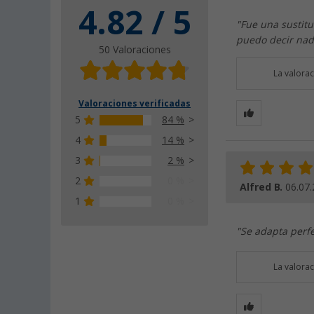
4.82 / 5
"Fue una sustit
puedo decir nada
50 Valoraciones
La valora
Valoraciones verificadas
5
84 %
4
14 %
3
2 %
2
0 %
Alfred B.
06.07
1
0 %
"Se adapta perf
La valora