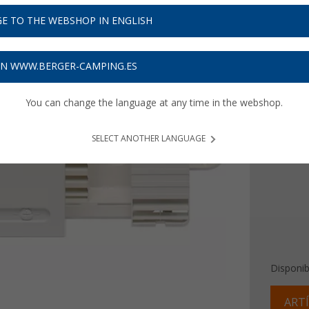
54,
9
E TO THE WEBSHOP IN ENGLISH
Precios con 
Recibe 
ON WWW.BERGER-CAMPING.ES
Ficha
You can change the language at any time in the webshop.
Color
SELECT ANOTHER LANGUAGE
Disponib
ARTÍ