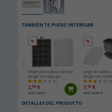
TAMBIÉN TE PUEDE INTERESAR
%
%
Molde para cubitos de hielo
Juego de cubitos 
Berger con tapa gris
Berger incl. mold
cubitos de hielo, 
(2)
(1)
pala para hielo gr
2,
€
7,
€
99
99
PVP 4,99 €
PVP 10,99 €
DETALLES DEL PRODUCTO