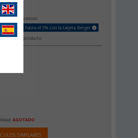
€
9
IVA incluido
envío gratuito
un bonus de hasta el 5% con la tarjeta Berger
 técnica del producto
ilidad:
AGOTADO
CULOS SIMILARES