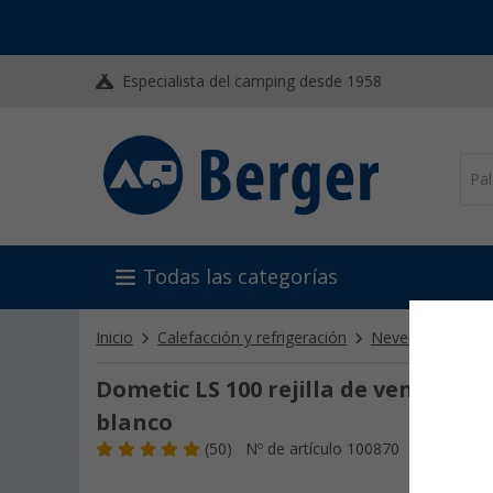
Especialista del camping desde 1958
Todas las categorías
Inicio
Calefacción y refrigeración
Neveras camper
Dometic LS 100 rejilla de ventilació
blanco
(50)
Nº de artículo 100870