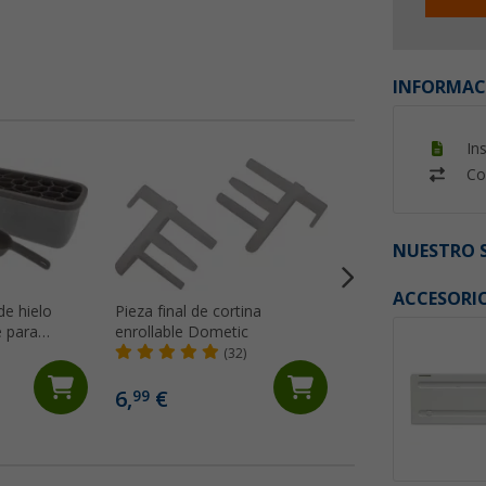
INFORMAC
In
Co
NUESTRO S
ACCESORI
de hielo
Pieza final de cortina
Junta Dometic par
e para
enrollable Dometic
acero inoxidable
tapa, caja y
(32)
(1)
is
6,
€
4,
€
99
99