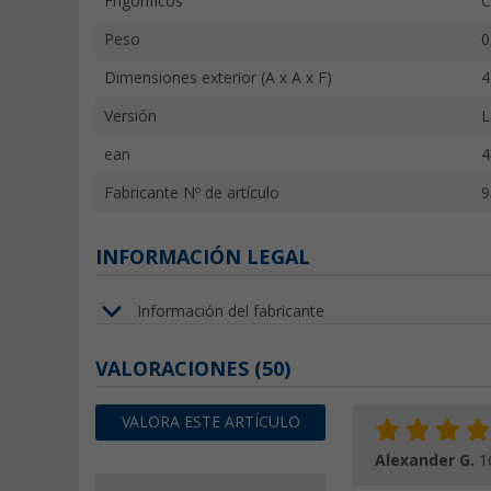
Frigoríficos
C
Peso
0
Dimensiones exterior (A x A x F)
4
Versión
L
ean
4
Fabricante Nº de artículo
9
INFORMACIÓN LEGAL
Información del fabricante
VALORACIONES
(50)
VALORA ESTE ARTÍCULO
Alexander G.
1