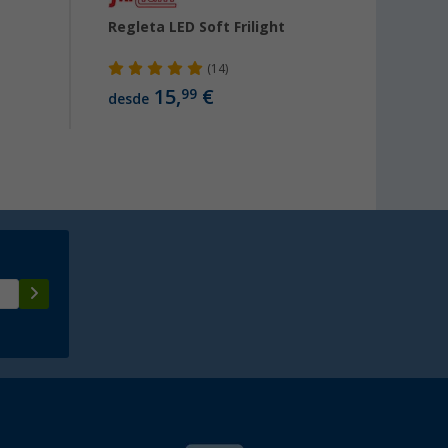
Regleta LED Soft Frilight
Plafón
W 24 
(14)
15,
€
23,
99
99
desde