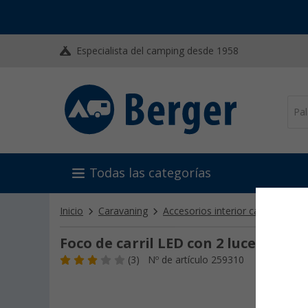
Especialista del camping desde 1958
Todas las categorías
Inicio
Caravaning
Accesorios interior camper
Lá
Foco de carril LED con 2 luces 12 V / 
(3)
Nº de artículo 259310