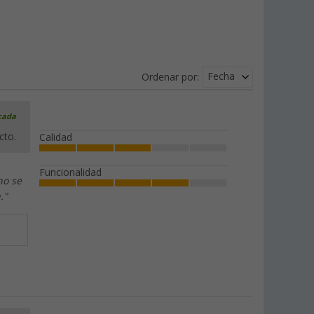
Fecha
Ordenar por:
icada
cto.
Calidad
Funcionalidad
no se
."