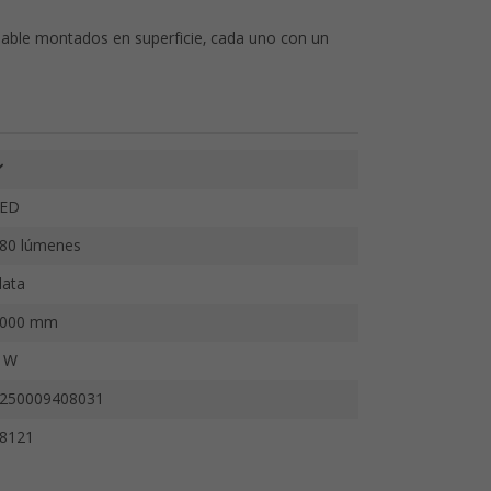
dable montados en superficie, cada uno con un
ED
80 lúmenes
lata
000 mm
 W
250009408031
8121