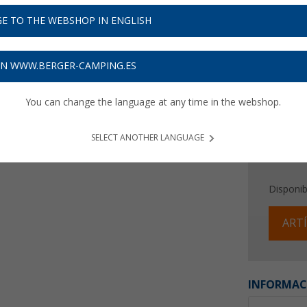
45,
9
E TO THE WEBSHOP IN ENGLISH
Precios con 
Recibe 
ON WWW.BERGER-CAMPING.ES
You can change the language at any time in the webshop.
SELECT ANOTHER LANGUAGE
Disponib
ARTÍ
INFORMAC