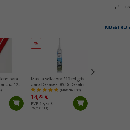
Co
NUESTRO S
%
%
lleno para
Masilla selladora 310 ml gris
Cortina de flojel de
 ancho 12
claro Dekaseal 8936 Dekalin
185 x 56 cm gris / 
etro,
blanco Berger
6)
(Más de 100)
(Má
14,
€
19,
€
99
99
PVP 17,75 €
PVP 34,99 €
(48,
35
€ / 1 l)
(19,
30
€ / 1 m²)