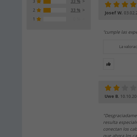
3
33 %
2
33 %
Josef W.
03.02.
1
0 %
"cumple las expe
La valora
Uwe B.
10.10.2
"Desgraciadamen
resulta especial
conectan los cab
que ahora los ca