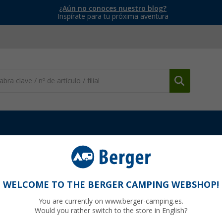
¿Aún no conoces nuestro blog?
Inspírate para tu próxima aventura
mparas empotradas e iluminación
Foco de carril LED con 2 luces 1
4 W Lilie
WELCOME TO THE BERGER CAMPING WEBSHOP!
You are currently on www.berger-camping.es.
Would you rather switch to the store in English?