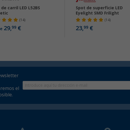
 de carril LED L52BS
Spot de superficie LED
etic
Eyelight SMD Frilight
(14)
(14)
29,
€
23,
€
99
99
e
ewsletter
aremos el
sible.