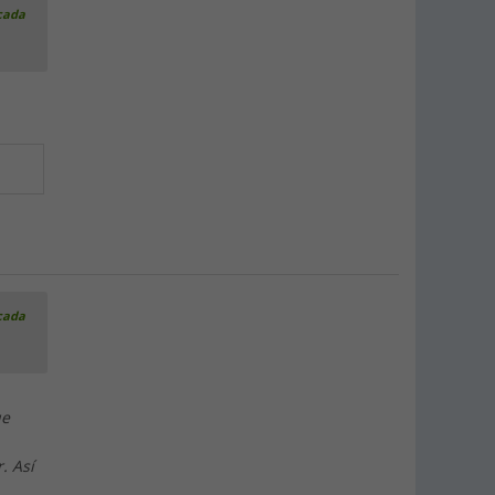
icada
icada
ue
. Así