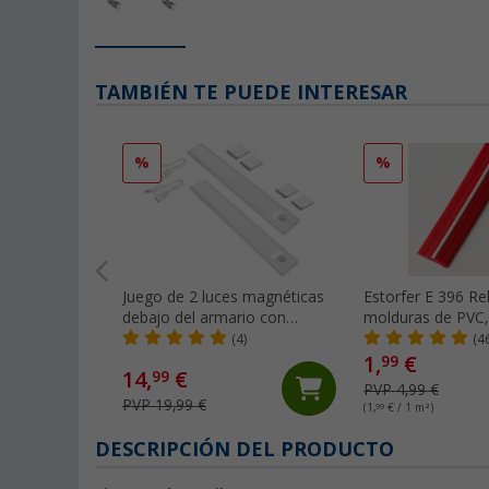
TAMBIÉN TE PUEDE INTERESAR
%
%
Juego de 2 luces magnéticas
Estorfer E 396 Re
debajo del armario con
molduras de PVC,
sensor de movimiento Nivaria
mm, vendido al m
(4)
(4
32 Berger
rojo/blanco
1,
€
99
14,
€
99
PVP 4,99 €
PVP 19,99 €
(1,
99
€ / 1 m²)
DESCRIPCIÓN DEL PRODUCTO