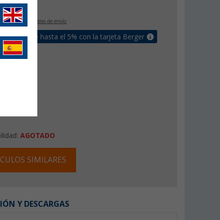
€
9
IVA incluido
+ Costes de envío
un bonus de hasta el 5% con la tarjeta Berger
ilidad:
AGOTADO
CULOS SIMILARES
IÓN Y DESCARGAS