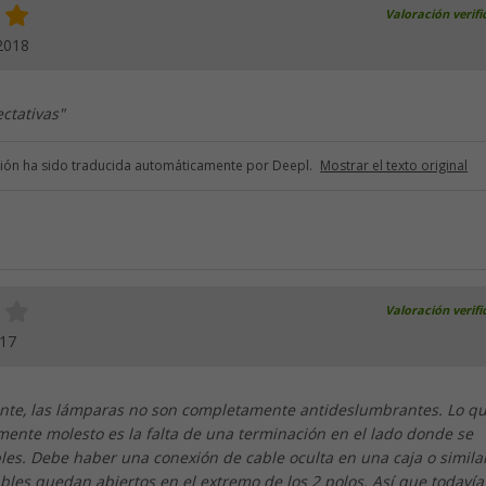
Valoración verif
2018
ctativas"
ción ha sido traducida automáticamente por Deepl.
Mostrar el texto original
Valoración verif
017
te, las lámparas no son completamente antideslumbrantes. Lo q
mente molesto es la falta de una terminación en el lado donde se
les. Debe haber una conexión de cable oculta en una caja o similar
bles quedan abiertos en el extremo de los 2 polos. Así que todavía