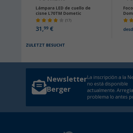
ara
Lámpara LED de cuello de
Foco
 Haba
cisne L70TM Dometic
Dom
(17)
31,
€
99
€
desd
ZULETZT BESUCHT
La inscripción a la N
Newsletter
no está disponible
Berger
actualmente. Arregl
problema lo antes po