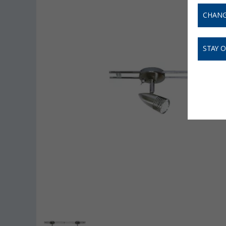
CHANG
STAY 