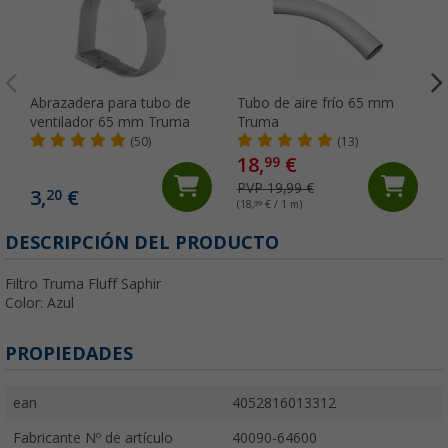
Abrazadera para tubo de
Tubo de aire frío 65 mm
ventilador 65 mm Truma
Truma
(50)
(13)
18,
€
99
PVP 19,99 €
3,
€
20
(18,
99
€ / 1 m)
DESCRIPCIÓN DEL PRODUCTO
Filtro Truma Fluff Saphir
Color: Azul
PROPIEDADES
ean
4052816013312
Fabricante Nº de artículo
40090-64600