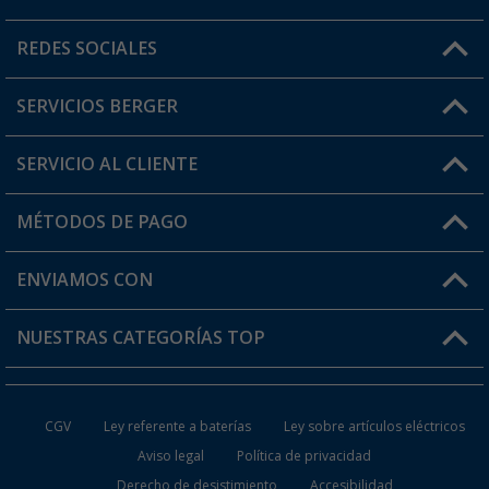
Horario de atención al cliente:
REDES SOCIALES
Lun. - Vier.: 8:00 - 17:00
SERVICIOS BERGER
¿Tienes alguna duda?
SERVICIO AL CLIENTE
Conviértete en distribuidor
Mi cuenta
MÉTODOS DE PAGO
FAQ y Contacto
Mi lista de favoritos
Información de envío
ENVIAMOS CON
Tarjeta Berger Digital
Devoluciones
NUESTRAS CATEGORÍAS TOP
¿Dónde está mi pedido?
Accesorios caravanas y autocaravanas
Conviértete en distribuidor
CGV
Ley referente a baterías
Ley sobre artículos eléctricos
Inodoros de Camping
Aviso legal
Política de privacidad
Derecho de desistimiento
Accesibilidad