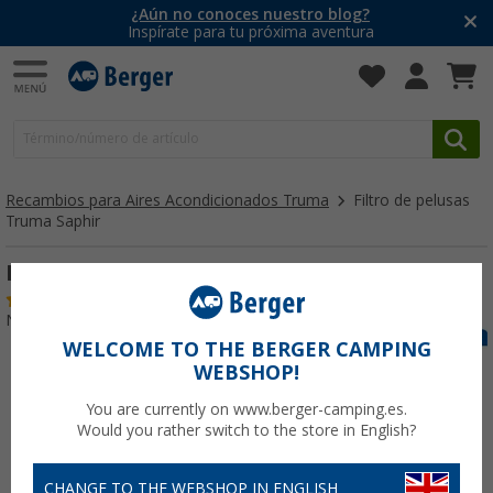
¿Aún no conoces nuestro blog?
Inspírate para tu próxima aventura
Recambios para Aires Acondicionados Truma
Filtro de pelusas
Truma Saphir
Filtro de pelusas Truma Saphir
(1)
Nº de artículo 114693
WELCOME TO THE BERGER CAMPING
WEBSHOP!
You are currently on www.berger-camping.es.
Would you rather switch to the store in English?
CHANGE TO THE WEBSHOP IN ENGLISH