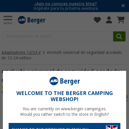
¿Aún no conoces nuestro blog?
Inspírate para tu próxima aventura
Adaptadores 12/24 V
enchufe universal de seguridad acodado
de 12-24 voltios
enchufe universal de seguridad acodado
de 12-24 V
(4)
Nº de artículo 146390
WELCOME TO THE BERGER CAMPING
WEBSHOP!
You are currently on www.berger-camping.es.
Would you rather switch to the store in English?