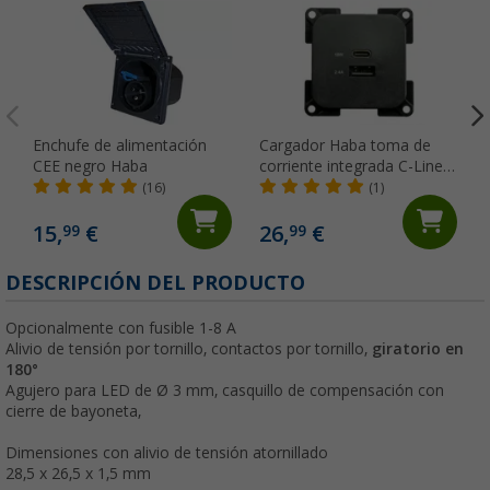
Enchufe de alimentación
Cargador Haba toma de
CEE negro Haba
corriente integrada C-Line
doble USB-A y USB-C 10-24
(16)
(1)
voltios
15,
€
26,
€
99
99
DESCRIPCIÓN DEL PRODUCTO
Opcionalmente con fusible 1-8 A
Alivio de tensión por tornillo, contactos por tornillo,
giratorio en
180°
Agujero para LED de Ø 3 mm, casquillo de compensación con
cierre de bayoneta,
Dimensiones con alivio de tensión atornillado
28,5 x 26,5 x 1,5 mm