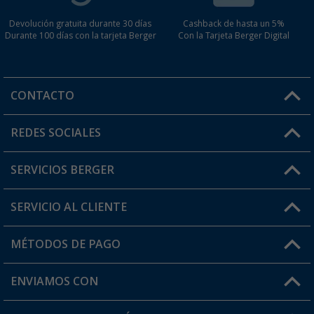
Devolución gratuita durante 30 días
Cashback de hasta un 5%
Durante 100 días con la tarjeta Berger
Con la Tarjeta Berger Digital
CONTACTO
Horario de atención al cliente:
REDES SOCIALES
Lun. - Vier.: 8:00 - 17:00
SERVICIOS BERGER
¿Tienes alguna duda?
SERVICIO AL CLIENTE
Conviértete en distribuidor
Mi cuenta
MÉTODOS DE PAGO
FAQ y Contacto
Mi lista de favoritos
Información de envío
ENVIAMOS CON
Tarjeta Berger Digital
Devoluciones