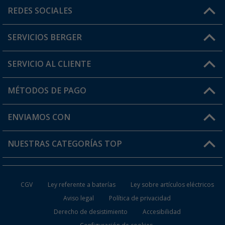
Horario de atención al cliente:
REDES SOCIALES
Lun. - Vier.: 8:00 - 17:00
SERVICIOS BERGER
¿Tienes alguna duda?
SERVICIO AL CLIENTE
Conviértete en distribuidor
Mi cuenta
MÉTODOS DE PAGO
FAQ y Contacto
Mi lista de favoritos
Información de envío
ENVIAMOS CON
Tarjeta Berger Digital
Devoluciones
NUESTRAS CATEGORÍAS TOP
¿Dónde está mi pedido?
Accesorios caravanas y autocaravanas
Conviértete en distribuidor
CGV
Ley referente a baterías
Ley sobre artículos eléctricos
Inodoros de Camping
Aviso legal
Política de privacidad
Derecho de desistimiento
Accesibilidad
Muebles de Camping