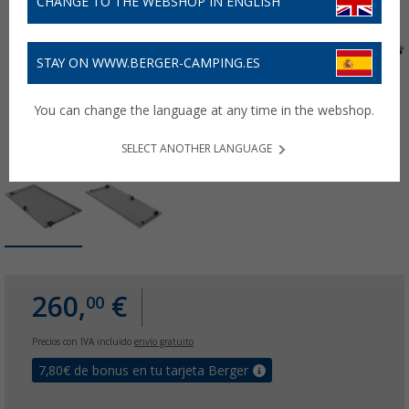
CHANGE TO THE WEBSHOP IN ENGLISH
STAY ON WWW.BERGER-CAMPING.ES
You can change the language at any time in the webshop.
SELECT ANOTHER LANGUAGE
260,
€
00
Precios con IVA incluido
envío gratuito
7,80
€ de bonus en tu tarjeta Berger