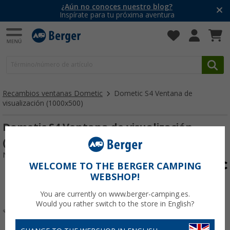
¿Aún no conoces nuestro blog?
Inspírate para tu próxima aventura
Recambios ventanas Dometic
Dometic S4 Ventana de
visualización (1000x500)
Dometic S4 Ventana de visualización
(1000x500)
Nº de artículo 116063
WELCOME TO THE BERGER CAMPING
WEBSHOP!
You are currently on www.berger-camping.es.
Would you rather switch to the store in English?