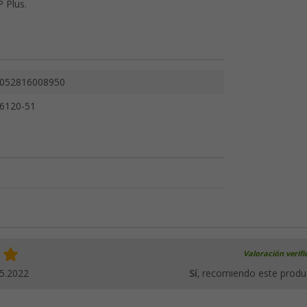
P Plus.
052816008950
6120-51
Valoración verif
5.2022
Sí
, recomiendo este produ