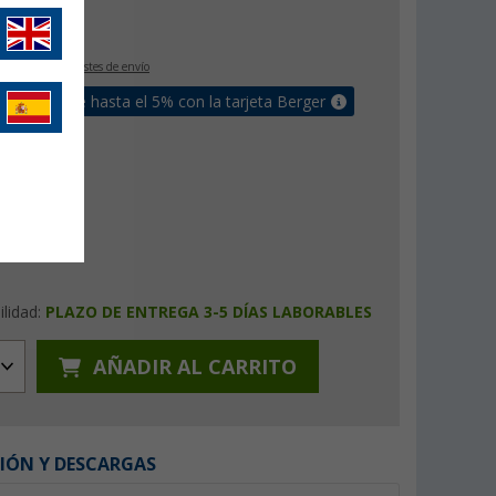
€
9
IVA incluido
+ Costes de envío
un bonus de hasta el 5% con la tarjeta Berger
ilidad:
PLAZO DE ENTREGA 3-5 DÍAS LABORABLES
AÑADIR AL CARRITO
IÓN Y DESCARGAS