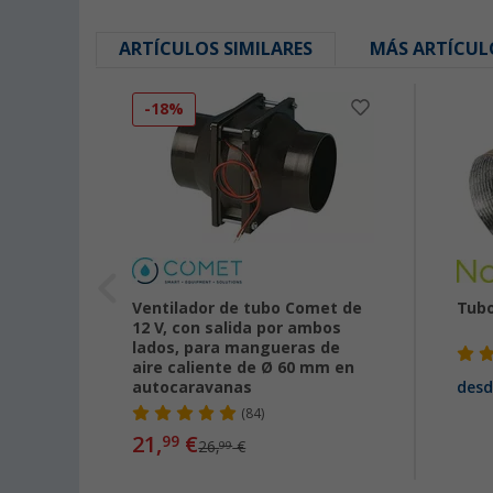
ARTÍCULOS SIMILARES
MÁS ARTÍCUL
-18%
Ventilador de tubo Comet de
Tubo
12 V, con salida por ambos
lados, para mangueras de
aire caliente de Ø 60 mm en
autocaravanas
desd
(84)
21,
€
99
26,
€
99