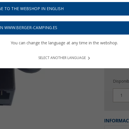
13,
9
E TO THE WEBSHOP IN ENGLISH
Precios con 
Recibe 
ON WWW.BERGER-CAMPING.ES
You can change the language at any time in the webshop.
SELECT ANOTHER LANGUAGE
Disponib
1
INFORMAC