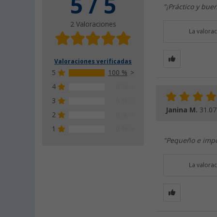
5 / 5
"¡Práctico y bue
2 Valoraciones
La valora
Valoraciones verificadas
5
100 %
4
0 %
3
0 %
Janina M.
31.07
2
0 %
1
0 %
"Pequeño e impor
La valora