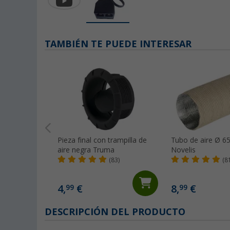
TAMBIÉN TE PUEDE INTERESAR
Pieza final con trampilla de
Tubo de aire Ø 
aire negra Truma
Novelis
(83)
(8
4,
€
8,
€
99
99
DESCRIPCIÓN DEL PRODUCTO