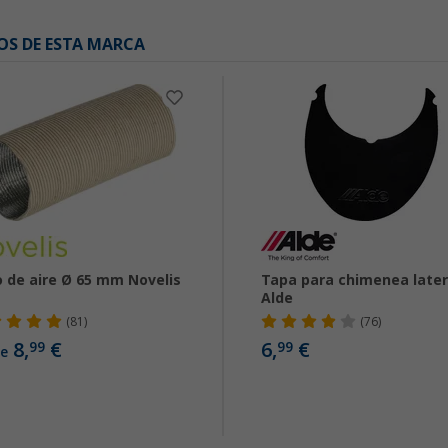
OS DE ESTA MARCA
 de aire Ø 65 mm Novelis
Tapa para chimenea later
Alde
(81)
(76)
8,
€
6,
€
99
99
e