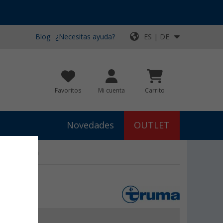
Blog
¿Necesitas ayuda?
ES | DE
Favoritos
Mi cuenta
Carrito
Novedades
OUTLET
or TIN Truma
€