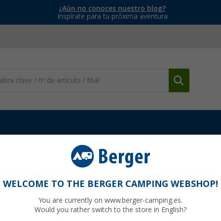
¿Aún no conoces nuestro blog?
Inspírate para tu próxima aventura
cionaria
Accesorios para calefacciones estacionarias
Distribuid
WELCOME TO THE BERGER CAMPING WEBSHOP!
You are currently on www.berger-camping.es.
Would you rather switch to the store in English?
49
PVP
14,