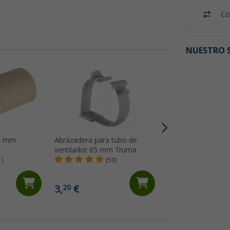
Co
NUESTRO S
65 mm
Abrazadera para tubo de
Tubo de aire frío
ventilador 65 mm Truma
Truma
1)
(50)
(13)
18,
€
99
PVP 19,99 €
3,
€
20
(18,
99
€ / 1 m)