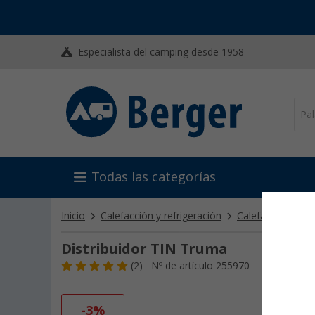
Especialista del camping desde 1958
Todas las categorías
Inicio
Calefacción y refrigeración
Calefacción esta
Distribuidor TIN Truma
(2)
Nº de artículo 255970
-3%