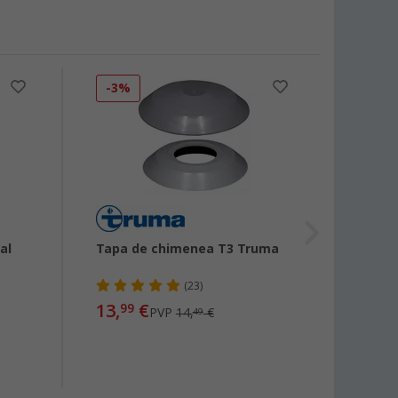
-3%
-5%
al
Tapa de chimenea T3 Truma
Filtro
unida
(23)
13,
€
8,
99
99
PVP
14,
€
49