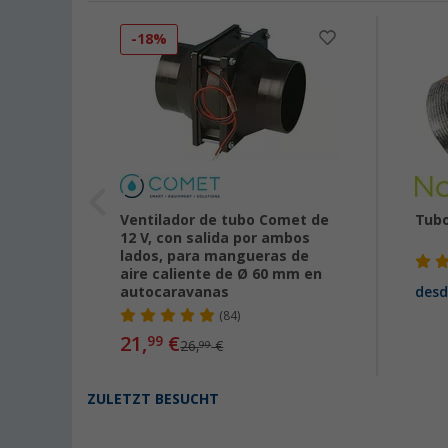
-18%
Ventilador de tubo Comet de
Tubo
12 V, con salida por ambos
lados, para mangueras de
aire caliente de Ø 60 mm en
autocaravanas
desd
(84)
21,
€
99
26,
€
99
ZULETZT BESUCHT