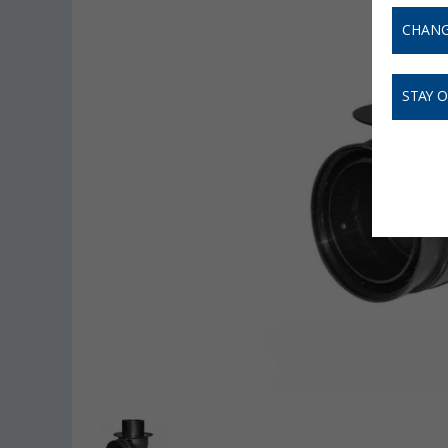
CHANG
STAY 