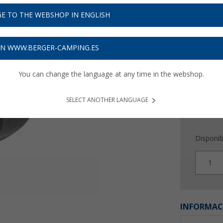
12,
9
E TO THE WEBSHOP IN ENGLISH
Precios con 
Recibe 
ON WWW.BERGER-CAMPING.ES
You can change the language at any time in the webshop.
SELECT ANOTHER LANGUAGE
Disponib
1
INFORMAC