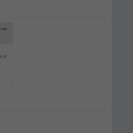
icada
a al
s