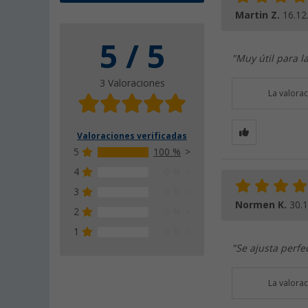
Martin Z.
16.12
5 / 5
"Muy útil para l
3 Valoraciones
La valora
Valoraciones verificadas
5
100 %
4
0 %
3
0 %
Normen K.
30.
2
0 %
1
0 %
"Se ajusta perfe
La valora