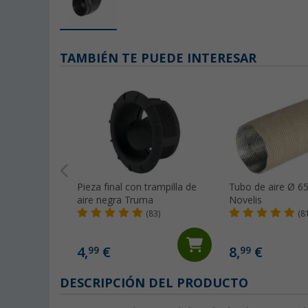
TAMBIÉN TE PUEDE INTERESAR
Pieza final con trampilla de
Tubo de aire Ø 
aire negra Truma
Novelis
(83)
(8
4,
€
8,
€
99
99
DESCRIPCIÓN DEL PRODUCTO