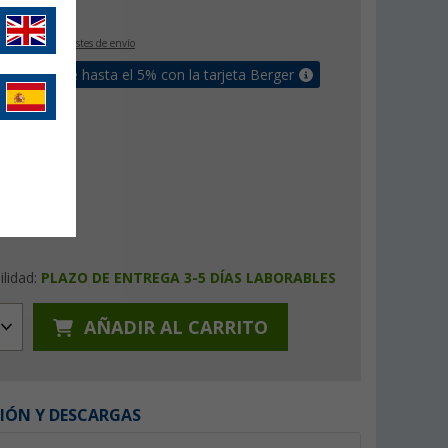
€
9
IVA incluido
+ Costes de envío
un bonus de hasta el 5% con la tarjeta Berger
ilidad:
PLAZO DE ENTREGA 3-5 DÍAS LABORABLES
AÑADIR AL CARRITO
IÓN Y DESCARGAS