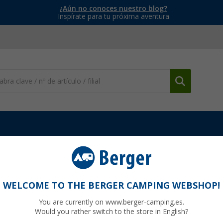
¿Aún no conoces nuestro blog?
Inspírate para tu próxima aventura
cionaria
Accesorios para calefacciones estacionarias
Codo aisl
WELCOME TO THE BERGER CAMPING WEBSHOP!
You are currently on www.berger-camping.es.
Would you rather switch to the store in English?