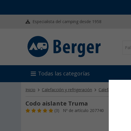
Especialista del camping desde 1958
Todas las categorías
Inicio
Calefacción y refrigeración
Calefacción esta
Codo aislante Truma
(3)
Nº de artículo 207740