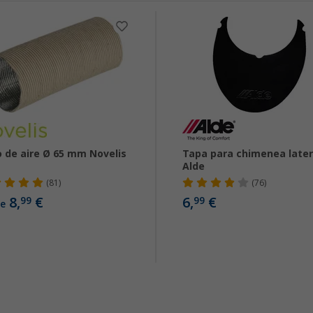
 de aire Ø 65 mm Novelis
Tapa para chimenea later
Alde
(81)
(76)
8,
€
6,
€
99
99
e