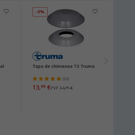
-3%
-5%
al
Tapa de chimenea T3 Truma
Filtro
unida
(23)
13,
€
8,
99
99
PVP
14,
€
49