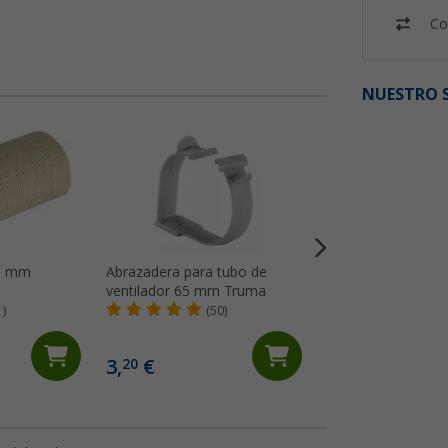
Co
NUESTRO S
65 mm
Abrazadera para tubo de
Tubo de aire frío
ventilador 65 mm Truma
Truma
1)
(50)
(13)
18,
€
99
PVP 19,99 €
3,
€
20
(18,
99
€ / 1 m)