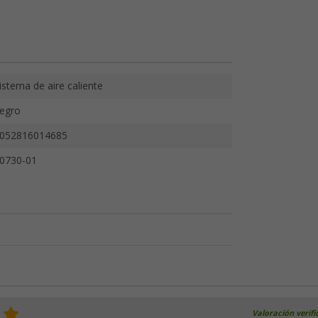
istema de aire caliente
egro
052816014685
0730-01
Valoración verif