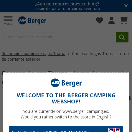
¿Aún no conoces nuestro blog?
Inspírate para tu próxima aventura
Recambios suministro gas Truma
Carcasa de gas Truma - toma
de corriente exterior
Carcasa de gas Truma - toma de corriente
exterior
Nº de artículo 125853
WELCOME TO THE BERGER CAMPING
WEBSHOP!
You are currently on www.berger-camping.es.
Would you rather switch to the store in English?