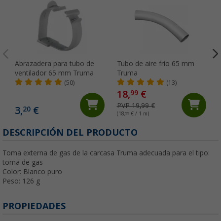
Abrazadera para tubo de
Tubo de aire frío 65 mm
ventilador 65 mm Truma
Truma
(50)
(13)
18,
€
99
PVP 19,99 €
3,
€
20
(18,
99
€ / 1 m)
DESCRIPCIÓN DEL PRODUCTO
Toma externa de gas de la carcasa Truma adecuada para el tipo:
toma de gas
Color: Blanco puro
Peso: 126 g
PROPIEDADES