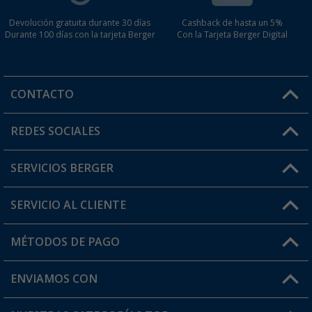
Devolución gratuita durante 30 días
Cashback de hasta un 5%
Durante 100 días con la tarjeta Berger
Con la Tarjeta Berger Digital
CONTACTO
Horario de atención al cliente:
REDES SOCIALES
Lun. - Vier.: 8:00 - 17:00
SERVICIOS BERGER
¿Tienes alguna duda?
SERVICIO AL CLIENTE
Conviértete en distribuidor
Mi cuenta
MÉTODOS DE PAGO
FAQ y Contacto
Mi lista de favoritos
Información de envío
ENVIAMOS CON
Tarjeta Berger Digital
Devoluciones