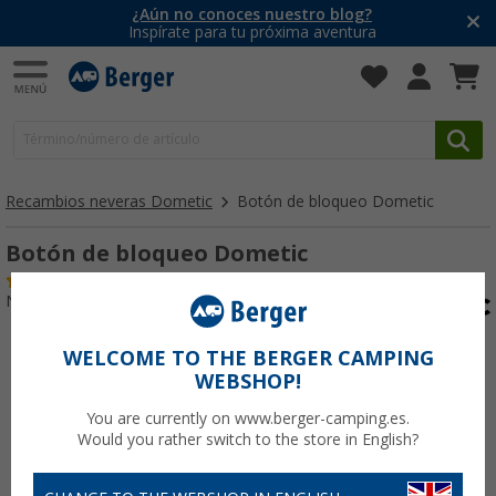
¿Aún no conoces nuestro blog?
Inspírate para tu próxima aventura
Recambios neveras Dometic
Botón de bloqueo Dometic
Botón de bloqueo Dometic
(12)
Nº de artículo 110200
WELCOME TO THE BERGER CAMPING
WEBSHOP!
You are currently on www.berger-camping.es.
Would you rather switch to the store in English?