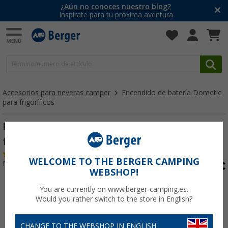
¿Aún no conoces nuestro blog?
Inspírate para tu próxima aventura
Accesorios para neveras camper
Encendido de batería Dometic
para frigoríficos
Encendido a pilas Dometic para
frigoríficos NUEVO
(10)
WELCOME TO THE BERGER CAMPING
Nº de artículo 510941
WEBSHOP!
You are currently on www.berger-camping.es.
Would you rather switch to the store in English?
CHANGE TO THE WEBSHOP IN ENGLISH