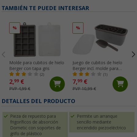
TAMBIÉN TE PUEDE INTERESAR
%
%
Molde para cubitos de hielo
Juego de cubitos de hielo
Berger con tapa gris
Berger incl. molde para
cubitos de hielo, tapa, caja
(2)
(1)
y pala para hielo gris
2,
€
7,
€
99
99
PVP 4,99 €
PVP 10,99 €
DETALLES DEL PRODUCTO
Pieza de repuesto para
Permite un arranque
frigoríficos de absorción
sencillo mediante
Dometic con soportes de
encendido piezoeléctrico
grifo de plástico