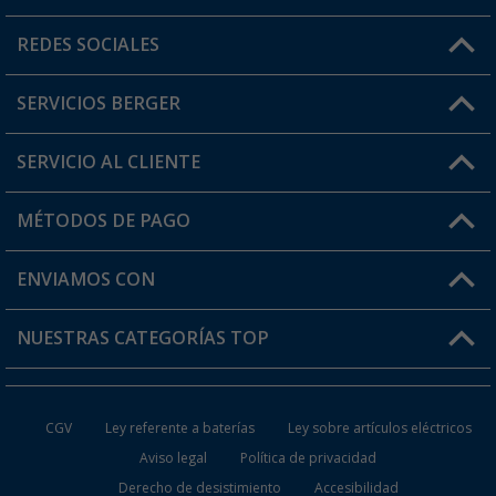
Horario de atención al cliente:
REDES SOCIALES
Lun. - Vier.: 8:00 - 17:00
SERVICIOS BERGER
¿Tienes alguna duda?
SERVICIO AL CLIENTE
Conviértete en distribuidor
Mi cuenta
MÉTODOS DE PAGO
FAQ y Contacto
Mi lista de favoritos
Información de envío
ENVIAMOS CON
Tarjeta Berger Digital
Devoluciones
NUESTRAS CATEGORÍAS TOP
¿Dónde está mi pedido?
Accesorios caravanas y autocaravanas
Conviértete en distribuidor
CGV
Ley referente a baterías
Ley sobre artículos eléctricos
Inodoros de Camping
Aviso legal
Política de privacidad
Derecho de desistimiento
Accesibilidad
Muebles de Camping