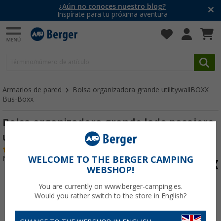
¿Aún no conoces nuestro blog?
Inspírate para tu próxima aventura
Armarios de pared
Bolsa organizadora grande utilitywallBOXX
Bus-Boxx
Bolsa organizadora grande lado pasajero
utilitywallBOXX Bus-Boxx
(4)
Nº de artículo 140804
WELCOME TO THE BERGER CAMPING
WEBSHOP!
You are currently on www.berger-camping.es.
Would you rather switch to the store in English?