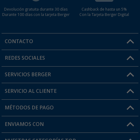
Devolución gratuita durante 30 días
Cashback de hasta un 5%
Durante 100 días con la tarjeta Berger
Con la Tarjeta Berger Digital
CONTACTO
Horario de atención al cliente:
REDES SOCIALES
Lun. - Vier.: 8:00 - 17:00
SERVICIOS BERGER
¿Tienes alguna duda?
SERVICIO AL CLIENTE
Conviértete en distribuidor
Mi cuenta
MÉTODOS DE PAGO
FAQ y Contacto
Mi lista de favoritos
Información de envío
ENVIAMOS CON
Tarjeta Berger Digital
Devoluciones