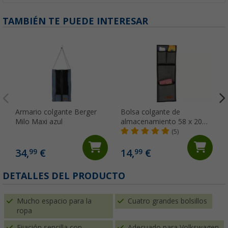
TAMBIÉN TE PUEDE INTERESAR
Armario colgante Berger
Bolsa colgante de
Milo Maxi azul
almacenamiento 58 x 20
cm negra Milo Basic Berger
(5)
34,
€
14,
€
99
99
DETALLES DEL PRODUCTO
Mucho espacio para la
Cuatro grandes bolsillos
ropa
Fijación sencilla con
Adecuado para Volkswagen