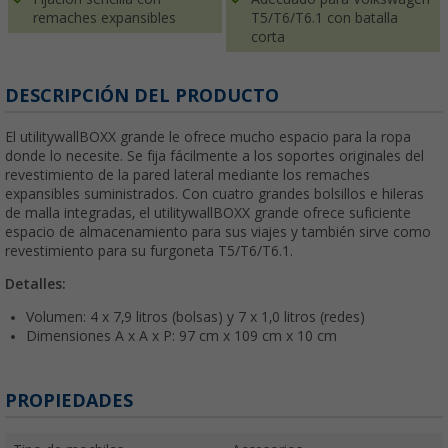
remaches expansibles
T5/T6/T6.1 con batalla
corta
DESCRIPCIÓN DEL PRODUCTO
El utilitywallBOXX grande le ofrece mucho espacio para la ropa
donde lo necesite. Se fija fácilmente a los soportes originales del
revestimiento de la pared lateral mediante los remaches
expansibles suministrados. Con cuatro grandes bolsillos e hileras
de malla integradas, el utilitywallBOXX grande ofrece suficiente
espacio de almacenamiento para sus viajes y también sirve como
revestimiento para su furgoneta T5/T6/T6.1.
Detalles:
Volumen: 4 x 7,9 litros (bolsas) y 7 x 1,0 litros (redes)
Dimensiones A x A x P: 97 cm x 109 cm x 10 cm
PROPIEDADES