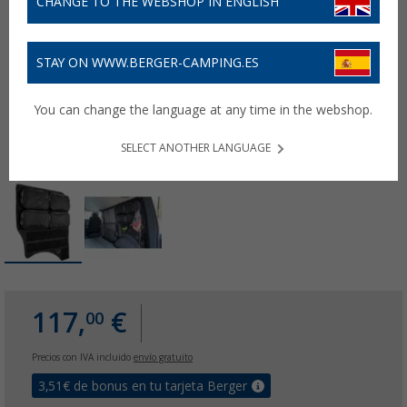
CHANGE TO THE WEBSHOP IN ENGLISH
STAY ON WWW.BERGER-CAMPING.ES
You can change the language at any time in the webshop.
SELECT ANOTHER LANGUAGE
117,
€
00
Precios con IVA incluido
envío gratuito
3,51
€ de bonus en tu tarjeta Berger