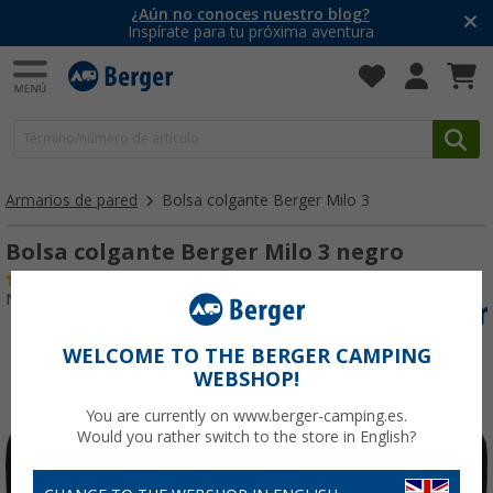
¿Aún no conoces nuestro blog?
Inspírate para tu próxima aventura
Armarios de pared
Bolsa colgante Berger Milo 3
Bolsa colgante Berger Milo 3 negro
(6)
Nº de artículo 274106
WELCOME TO THE BERGER CAMPING
WEBSHOP!
You are currently on www.berger-camping.es.
Would you rather switch to the store in English?