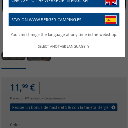
CHANGE TO THE WEBSHOP IN ENGLISH
STAY ON WWW.BERGER-CAMPING.ES
You can change the language at any time in the webshop.
SELECT ANOTHER LANGUAGE
11,
€
99
Precios con IVA incluido
+ Costes de envío
Recibe un bonus de hasta el 5% con la tarjeta Berger
Color