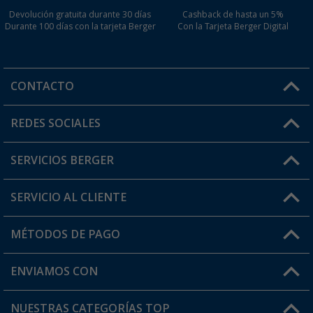
Devolución gratuita durante 30 días
Cashback de hasta un 5%
Durante 100 días con la tarjeta Berger
Con la Tarjeta Berger Digital
CONTACTO
Horario de atención al cliente:
REDES SOCIALES
Lun. - Vier.: 8:00 - 17:00
SERVICIOS BERGER
¿Tienes alguna duda?
SERVICIO AL CLIENTE
Conviértete en distribuidor
Mi cuenta
MÉTODOS DE PAGO
FAQ y Contacto
Mi lista de favoritos
Información de envío
ENVIAMOS CON
Tarjeta Berger Digital
Devoluciones
NUESTRAS CATEGORÍAS TOP