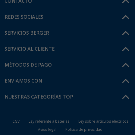
CONTACTO
Horario de atención al cliente:
REDES SOCIALES
Lun. - Vier.: 8:00 - 17:00
SERVICIOS BERGER
¿Tienes alguna duda?
SERVICIO AL CLIENTE
Conviértete en distribuidor
Mi cuenta
MÉTODOS DE PAGO
FAQ y Contacto
Mi lista de favoritos
Información de envío
ENVIAMOS CON
Tarjeta Berger Digital
Devoluciones
NUESTRAS CATEGORÍAS TOP
¿Dónde está mi pedido?
Accesorios caravanas y autocaravanas
Conviértete en distribuidor
CGV
Ley referente a baterías
Ley sobre artículos eléctricos
Inodoros de Camping
Aviso legal
Política de privacidad