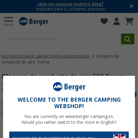
¿Aún no conoces nuestro blog?
Inspírate para tu próxima aventura
Accesorios para calefacciones estacionarias
Bloqueo de
conducto de aire Truma
Bloqueo de conducto de aire SP2 Truma
(17)
Nº de artículo 168640
WELCOME TO THE BERGER CAMPING
WEBSHOP!
-2%
You are currently on www.berger-camping.es.
Would you rather switch to the store in English?