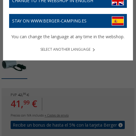
CHANGE TO THE WEBSHOP IN ENGLISH
STAY ON WWW.BERGER-CAMPING.ES
You can change the language at any time in the webshop.
SELECT ANOTHER LANGUAGE
99
PVP
42,
€
41,
€
99
Precios con IVA incluido
+ Costes de envío
Recibe un bonus de hasta el 5% con la tarjeta Berger