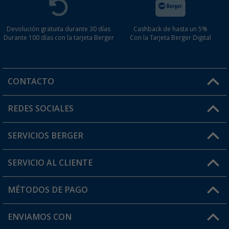
Devolución gratuita durante 30 días
Cashback de hasta un 5%
Durante 100 días con la tarjeta Berger
Con la Tarjeta Berger Digital
CONTACTO
Horario de atención al cliente:
REDES SOCIALES
Lun. - Vier.: 8:00 - 17:00
SERVICIOS BERGER
¿Tienes alguna duda?
SERVICIO AL CLIENTE
Conviértete en distribuidor
Mi cuenta
MÉTODOS DE PAGO
FAQ y Contacto
Mi lista de favoritos
Información de envío
ENVIAMOS CON