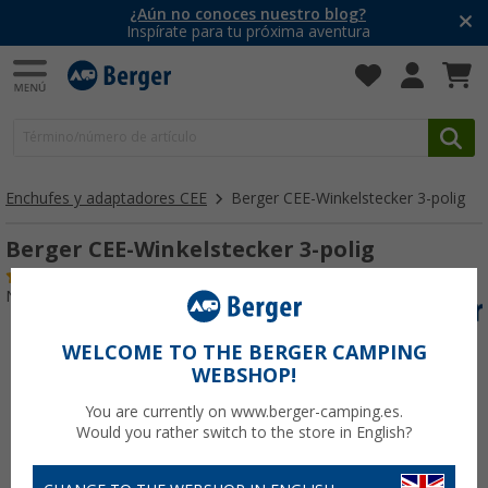
¿Aún no conoces nuestro blog?
Inspírate para tu próxima aventura
Enchufes y adaptadores CEE
Berger CEE-Winkelstecker 3-polig
Berger CEE-Winkelstecker 3-polig
(11)
Nº de artículo 142870
WELCOME TO THE BERGER CAMPING
WEBSHOP!
You are currently on www.berger-camping.es.
Would you rather switch to the store in English?