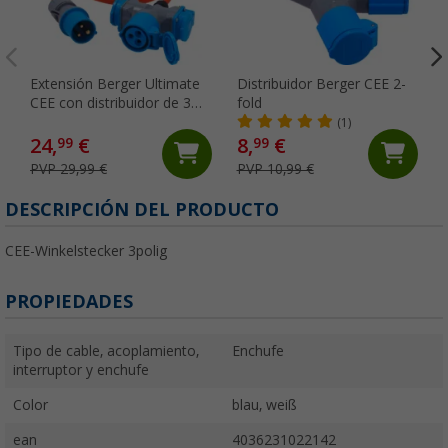
Extensión Berger Ultimate
Distribuidor Berger CEE 2-
CEE con distribuidor de 3
fold
vías 5m
(1)
24,
€
8,
€
99
99
PVP 29,99 €
PVP 10,99 €
DESCRIPCIÓN DEL PRODUCTO
CEE-Winkelstecker 3polig
PROPIEDADES
Tipo de cable, acoplamiento,
Enchufe
interruptor y enchufe
Color
blau, weiß
ean
4036231022142