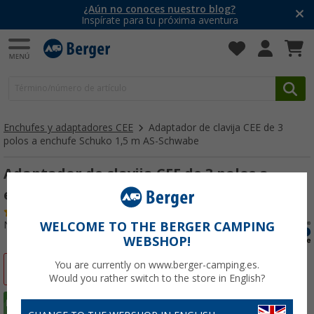
¿Aún no conoces nuestro blog?
Inspírate para tu próxima aventura
Enchufes y adaptadores CEE
Adaptador de clavija CEE de 3
polos a enchufe Schuko 1,5 m AS-Schwabe
Adaptador de clavija CEE de 3 polos a
enchufe Schuko 1,5 m AS-Schwabe
(
Más de
100)
Nº de artículo 284670
WELCOME TO THE BERGER CAMPING
WEBSHOP!
You are currently on www.berger-camping.es.
-35%
Would you rather switch to the store in English?