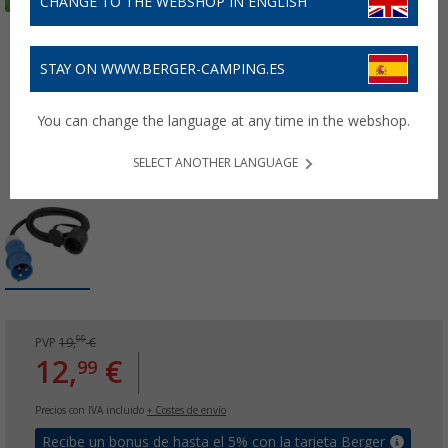
CHANGE TO THE WEBSHOP IN ENGLISH
STAY ON WWW.BERGER-CAMPING.ES
You can change the language at any time in the webshop.
SELECT ANOTHER LANGUAGE
99
PVP
19,
€
12,
€
99
Precios con IVA incluido
+ Costes de envío
Recibe un bonus de hasta el 5% con la tarjeta Berger