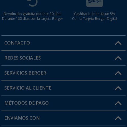
Devolución gratuita durante 30 días
Cashback de hasta un 5%
Durante 100 días con la tarjeta Berger
Con la Tarjeta Berger Digital
CONTACTO
Horario de atención al cliente:
REDES SOCIALES
Lun. - Vier.: 8:00 - 17:00
SERVICIOS BERGER
¿Tienes alguna duda?
SERVICIO AL CLIENTE
Conviértete en distribuidor
Mi cuenta
MÉTODOS DE PAGO
FAQ y Contacto
Mi lista de favoritos
Información de envío
ENVIAMOS CON
Tarjeta Berger Digital