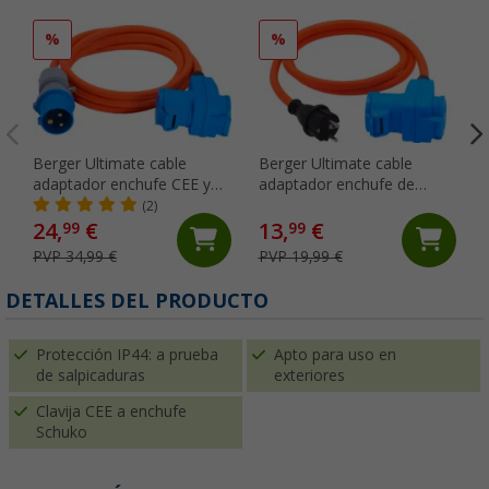
%
%
Berger Ultimate cable
Berger Ultimate cable
adaptador enchufe CEE y
adaptador enchufe de
acoplamiento angular con
contacto de puesta a tierra
(2)
acoplamiento CEE y
y acoplamiento acodado
24,
€
13,
€
99
99
acoplamiento de contacto
con acoplamiento CEE y
PVP 34,99 €
PVP 19,99 €
de puesta a tierra 5m
acoplamiento de contacto
de puesta a tierra 1,5m
DETALLES DEL PRODUCTO
Protección IP44: a prueba
Apto para uso en
de salpicaduras
exteriores
Clavija CEE a enchufe
Schuko