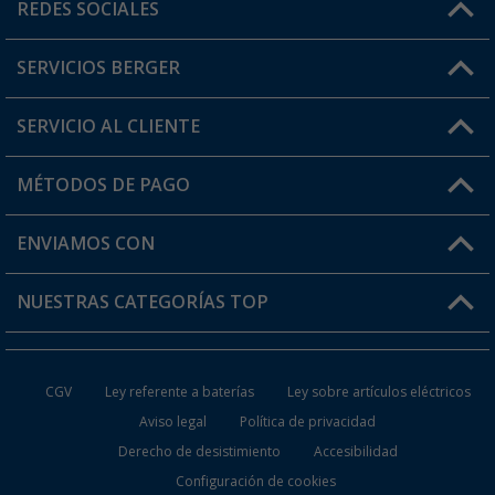
Horario de atención al cliente:
REDES SOCIALES
Lun. - Vier.: 8:00 - 17:00
SERVICIOS BERGER
¿Tienes alguna duda?
SERVICIO AL CLIENTE
Conviértete en distribuidor
Mi cuenta
MÉTODOS DE PAGO
FAQ y Contacto
Mi lista de favoritos
Información de envío
ENVIAMOS CON
Tarjeta Berger Digital
Devoluciones
NUESTRAS CATEGORÍAS TOP
¿Dónde está mi pedido?
Accesorios caravanas y autocaravanas
Conviértete en distribuidor
CGV
Ley referente a baterías
Ley sobre artículos eléctricos
Inodoros de Camping
Aviso legal
Política de privacidad
Derecho de desistimiento
Accesibilidad
Muebles de Camping
Configuración de cookies