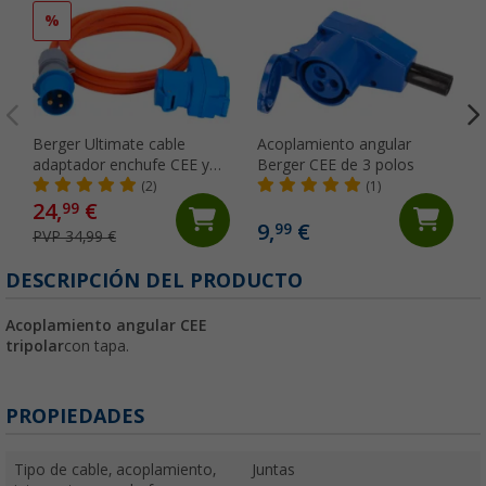
%
Berger Ultimate cable
Acoplamiento angular
adaptador enchufe CEE y
Berger CEE de 3 polos
acoplamiento angular con
(2)
(1)
acoplamiento CEE y
24,
€
99
acoplamiento de contacto
9,
€
99
PVP 34,99 €
de puesta a tierra 5m
DESCRIPCIÓN DEL PRODUCTO
Acoplamiento angular CEE
tripolar
con tapa.
PROPIEDADES
Tipo de cable, acoplamiento,
Juntas