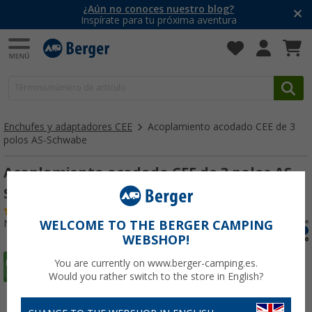
¿Aún no conoces nuestro blog?
Inspírate para tu próxima aventura
Enchufes y adaptadores CEE
Acoplamiento acodado CEE de 3
polos AS-Schwabe
Acoplamiento acodado CEE de 3 polos AS-
Schwabe
(17)
Nº de artículo 284630
WELCOME TO THE BERGER CAMPING
WEBSHOP!
You are currently on www.berger-camping.es.
Would you rather switch to the store in English?