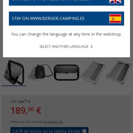
STAY ON WWW.BERGER-CAMPING.ES
You can change the language at any time in the webshop.
SELECT ANOTHER LANGUAGE
00
PVP
249,
€
189,
€
00
Precios con IVA incluido
envío gratuito
5,67
€ de bonus en tu tarjeta Berger