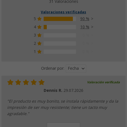
31 Valoraciones
Valoraciones verificadas
5
90 %
Masilla de butilo 310 ml Dekaseal 1512 Dek
4
10 %
(47)
3
0 %
17,
€
99
PVP
21,
€
75
2
0 %
1
0 %
Fecha
Ordenar por:
Promotor de adhesión 205 Sika
Valoración verificada
(8)
Dennis R.
29.07.2026
12,
€
99
desde
PVP
20,
€
68
"El producto es muy bonito, se instala rápidamente y da la
impresión de ser muy resistente; tiene un tacto muy
agradable."