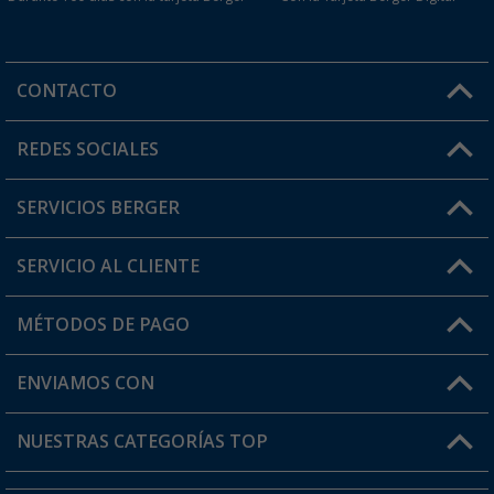
CONTACTO
Horario de atención al cliente:
REDES SOCIALES
Lun. - Vier.: 8:00 - 17:00
SERVICIOS BERGER
¿Tienes alguna duda?
SERVICIO AL CLIENTE
Conviértete en distribuidor
Mi cuenta
MÉTODOS DE PAGO
FAQ y Contacto
Mi lista de favoritos
Información de envío
ENVIAMOS CON
Tarjeta Berger Digital
Devoluciones
NUESTRAS CATEGORÍAS TOP
¿Dónde está mi pedido?