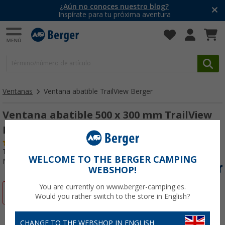
¿Aún no conoces nuestro blog?
Inspírate para tu próxima aventura
Ventanas
Ventana abatible TrailView Berger
Ventana abatible 500 x 300 mm TrailView
Berger
(31)
Tests del producto:
Muy bueno
WELCOME TO THE BERGER CAMPING
Nº de artículo 364850
WEBSHOP!
You are currently on www.berger-camping.es.
-24%
Would you rather switch to the store in English?
CHANGE TO THE WEBSHOP IN ENGLISH