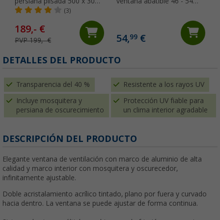
persiana plisada 500 x 300
ventana abatible 46 - 54
mm PeakView Berger
mm de grosor de pared 90
(3)
x 50 cm LXA2191 Berger
189,- €
54,
€
99
PVP 199,- €
(
DETALLES DEL PRODUCTO
Transparencia del 40 %
Resistente a los rayos UV
Incluye mosquitera y
Protección UV fiable para
persiana de oscurecimiento
un clima interior agradable
DESCRIPCIÓN DEL PRODUCTO
Elegante ventana de ventilación con marco de aluminio de alta
calidad y marco interior con mosquitera y oscurecedor,
infinitamente ajustable.
Doble acristalamiento acrílico tintado, plano por fuera y curvado
hacia dentro. La ventana se puede ajustar de forma continua.