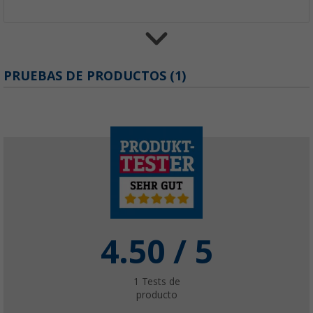
Adhesivo de montaje 290 ml MS-Polymer nº
PRUEBAS DE PRODUCTOS (1)
(15)
7,
€
99
PVP
14,
€
99
Marco para ventana abatible 36-45 mm gro
LX6334 Berger
39,
€
99
desde
4.50
/ 5
1
Tests de
producto