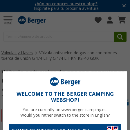
¿Aún no conoces nuestro blog?
Inspírate para tu próxima aventura
Válvulas y Llaves
Válvula antivuelco de gas con conexiones
tuerca de unión G 1/4 LH y G 1/4 LH-KN KS-40 GOK
Válvula antivuelco de gas con conexiones
tuerca de unión G 1/4 LH y G 1/4 LH-KN KS-
40 GOK
WELCOME TO THE BERGER CAMPING
Nº de artículo 588498
WEBSHOP!
You are currently on www.berger-camping.es.
-23%
Would you rather switch to the store in English?