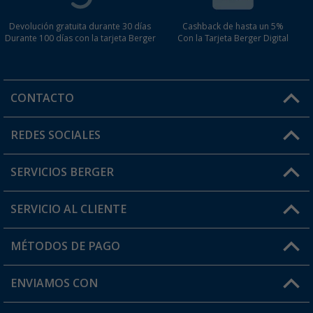
Devolución gratuita durante 30 días
Cashback de hasta un 5%
Durante 100 días con la tarjeta Berger
Con la Tarjeta Berger Digital
CONTACTO
Horario de atención al cliente:
REDES SOCIALES
Lun. - Vier.: 8:00 - 17:00
SERVICIOS BERGER
¿Tienes alguna duda?
SERVICIO AL CLIENTE
Conviértete en distribuidor
Mi cuenta
MÉTODOS DE PAGO
FAQ y Contacto
Mi lista de favoritos
Información de envío
ENVIAMOS CON
Tarjeta Berger Digital
Devoluciones