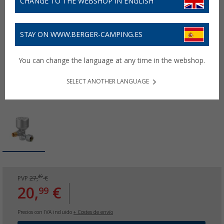
CHANGE TO THE WEBSHOP IN ENGLISH
STAY ON WWW.BERGER-CAMPING.ES
You can change the language at any time in the webshop.
SELECT ANOTHER LANGUAGE
49
PVP
27,
€
20,
€
99
Precios con IVA incluido
+ Costes de envío