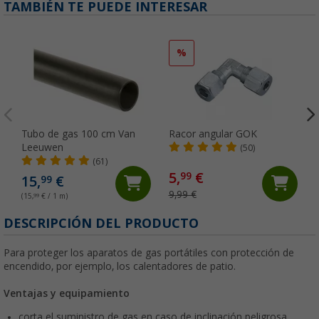
TAMBIÉN TE PUEDE INTERESAR
%
Tubo de gas 100 cm Van
Racor angular GOK
Leeuwen
(50)
(61)
5,
€
99
15,
€
99
9,99 €
(15,
99
€ / 1 m)
DESCRIPCIÓN DEL PRODUCTO
Para proteger los aparatos de gas portátiles con protección de
encendido, por ejemplo, los calentadores de patio.
Ventajas y equipamiento
corta el suministro de gas en caso de inclinación peligrosa