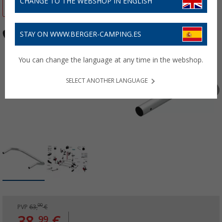
CHANGE TO THE WEBSHOP IN ENGLISH
-38%
STAY ON WWW.BERGER-CAMPING.ES
You can change the language at any time in the webshop.
SELECT ANOTHER LANGUAGE
00
PVP
63,
€
38,
€
99