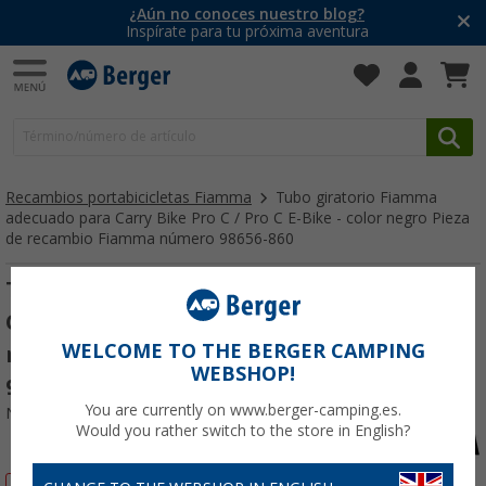
¿Aún no conoces nuestro blog?
Inspírate para tu próxima aventura
Recambios portabicicletas Fiamma
Tubo giratorio Fiamma
adecuado para Carry Bike Pro C / Pro C E-Bike - color negro Pieza
de recambio Fiamma número 98656-860
Tubo giratorio Fiamma adecuado para
Carry Bike Pro C / Pro C E-Bike - color
WELCOME TO THE BERGER CAMPING
negro Pieza de recambio Fiamma número
WEBSHOP!
98656-860
You are currently on www.berger-camping.es.
Nº de artículo 665945
Would you rather switch to the store in English?