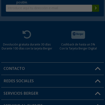
posible.
Devolución gratuita durante 30 días
Cashback de hasta un 5%
Durante 100 días con la tarjeta Berger
Con la Tarjeta Berger Digital
CONTACTO
Horario de atención al cliente:
REDES SOCIALES
Lun. - Vier.: 8:00 - 17:00
SERVICIOS BERGER
¿Tienes alguna duda?