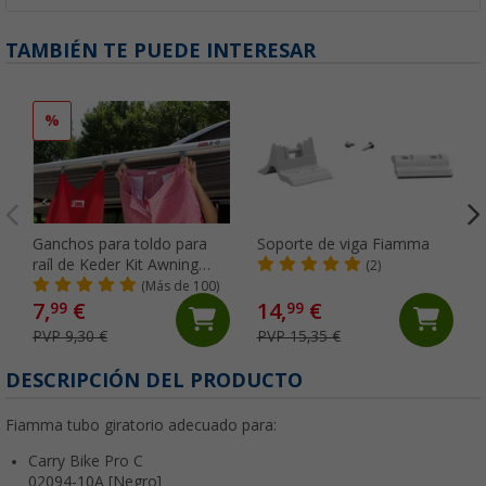
TAMBIÉN TE PUEDE INTERESAR
%
Ganchos para toldo para
Soporte de viga Fiamma
raíl de Keder Kit Awning
(2)
Hangers Fiamma
(Más de 100)
7,
€
14,
€
99
99
PVP 9,30 €
PVP 15,35 €
DESCRIPCIÓN DEL PRODUCTO
Fiamma tubo giratorio adecuado para:
Carry Bike Pro C
02094-10A [Negro]